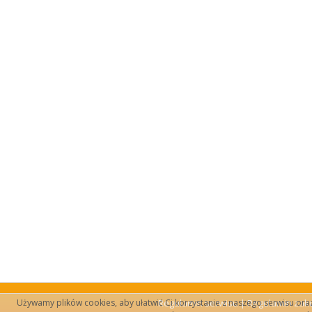
Używamy plików cookies, aby ułatwić Ci korzystanie z naszego serwisu oraz d
Regulamin serwisu
|
Regulamin za