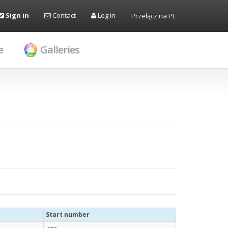
Sign in
Contact
Log in
Przełącz na PL
e
Galleries
Start number