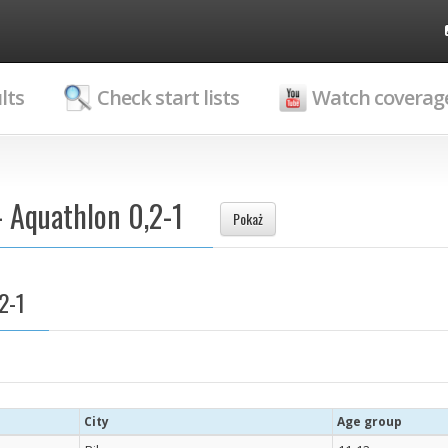
lts
Check start lists
Watch coverag
- Aquathlon 0,2-1
Pokaż
2-1
City
Age group