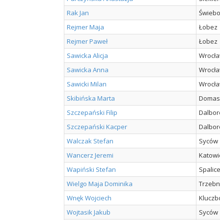
Rak Jan
Świebo
Rejmer Maja
Łobez
Rejmer Paweł
Łobez
Sawicka Alicja
Wrocł
Sawicka Anna
Wrocł
Sawicki Milan
Wrocł
Skibińska Marta
Domas
Szczepański Filip
Dalbor
Szczepański Kacper
Dalbor
Walczak Stefan
Syców
Wancerz Jeremi
Katowi
Wapiński Stefan
Spalic
Wielgo Maja Dominika
Trzebn
Wnęk Wojciech
Kluczb
Wojtasik Jakub
Syców