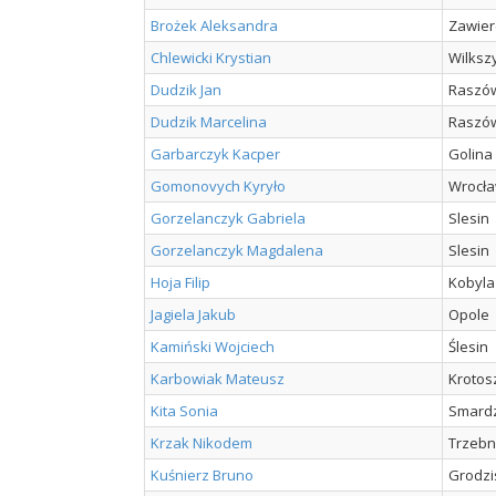
Brożek Aleksandra
Zawier
Chlewicki Krystian
Wilksz
Dudzik Jan
Raszó
Dudzik Marcelina
Raszó
Garbarczyk Kacper
Golina
Gomonovych Kyryło
Wrocł
Gorzelanczyk Gabriela
Slesin
Gorzelanczyk Magdalena
Slesin
Hoja Filip
Kobyla
Jagiela Jakub
Opole
Kamiński Wojciech
Ślesin
Karbowiak Mateusz
Krotos
Kita Sonia
Smard
Krzak Nikodem
Trzebn
Kuśnierz Bruno
Grodzi