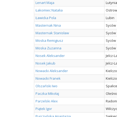
Lenart Maja
Lutyni
Łakomiec Natalia
Ostrow
Ławicka Pola
Lubin
Masternak Nina
Syców
Masternak Stanisław
Syców
Moska Remigiusz
Syców
Moska Zuzanna
Syców
Nosek Aleksander
Jelcz-
Nosek Jakub
Jelcz-
Nowacki Aleksander
Kielcz
Nowacki Franek
Kielcz
Olszański Iwo
Spalic
Paczka Mikołaj
Oleśni
Parzelski Alex
Radom
Piątek Igor
Wilczy
Purczyńska Anastazja
Siekier