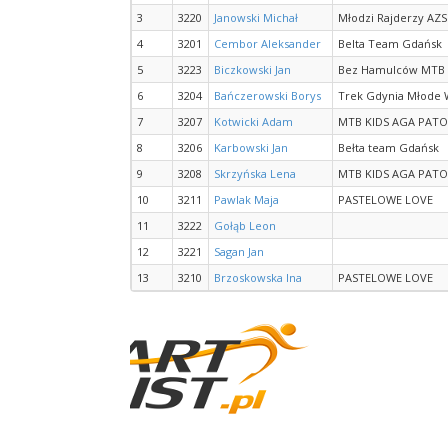
3
3220
Janowski Michał
Młodzi Rajderzy AZ
4
3201
Cembor Aleksander
Belta Team Gdańsk
5
3223
Biczkowski Jan
Bez Hamulców MTB 
6
3204
Bańczerowski Borys
Trek Gdynia Młode W
7
3207
Kotwicki Adam
MTB KIDS AGA PAT
8
3206
Karbowski Jan
Bełta team Gdańsk
9
3208
Skrzyńska Lena
MTB KIDS AGA PAT
10
3211
Pawlak Maja
PASTELOWE LOVE
11
3222
Gołąb Leon
12
3221
Sagan Jan
13
3210
Brzoskowska Ina
PASTELOWE LOVE