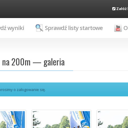
Załóż
dź wyniki
Sprawdź listy startowe
O
g na 200m — galeria
 prosimy o zalogowanie się.