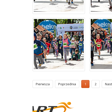
Pierwsza
Poprzednia
1
2
Nas