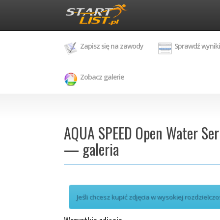
Zapisz się na zawody
Sprawdź wyniki
Zobacz galerie
AQUA SPEED Open Water Seri
— galeria
Jeśli chcesz kupić zdjęcia w wysokiej rozdzielczo