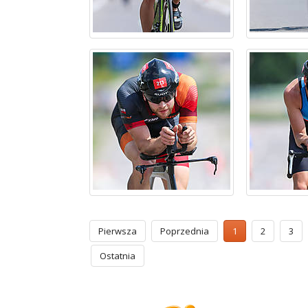
Pierwsza
Poprzednia
1
2
3
Ostatnia