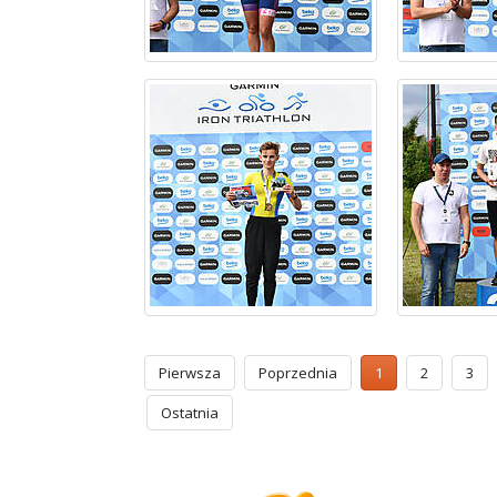
Pierwsza
Poprzednia
1
2
3
Ostatnia