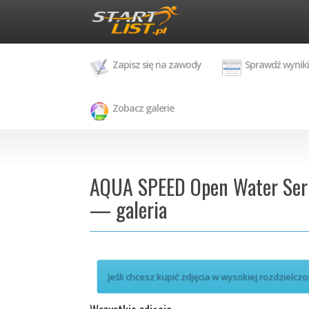
Zapisz się na zawody
Sprawdź wyniki
Zobacz galerie
AQUA SPEED Open Water Seri
— galeria
Jeśli chcesz kupić zdjęcia w wysokiej rozdzielczo