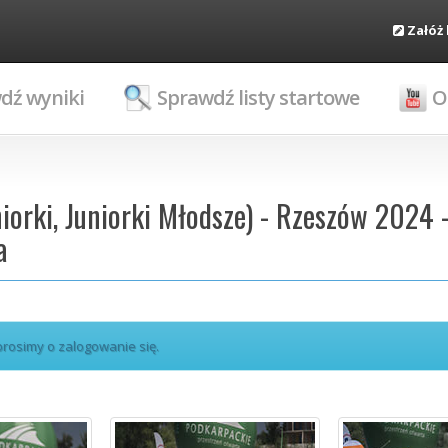
Załóż
dź wyniki
Sprawdź listy startowe
O
niorki, Juniorki Młodsze) - Rzeszów 2024 
a
 prosimy o zalogowanie się.