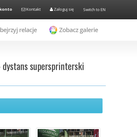
 konto
Kontakt
Zaloguj się
Switch to EN
bejrzyj relacje
Zobacz galerie
- dystans supersprinterski