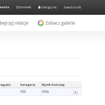
 konto
Kontakt
Zaloguj się
Switch to EN
bejrzyj relacje
Zobacz galerie
 wg płci
Kategoria
Wynik końcowy
f30
DNS