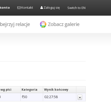
 konto
Kontakt
Zaloguj się
Switch to EN
bejrzyj relacje
Zobacz galerie
 wg płci
Kategoria
Wynik końcowy
3
f50
02:27:58