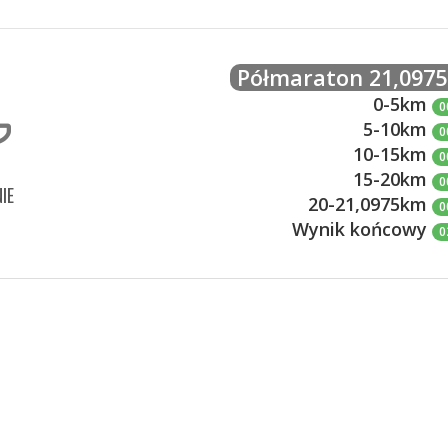
Półmaraton 21,097
0-5km
0
5-10km
0
10-15km
0
15-20km
0
IE
20-21,0975km
0
Wynik końcowy
0