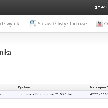
Załóż
dź wyniki
Sprawdź listy startowe
O
dnika
Dystans
M-ce open /
y
Bieganie - Półmaraton 21,0975 km
4222 / 116