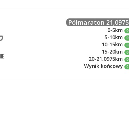
Półmaraton 21,097
0-5km
0
5-10km
0
10-15km
0
15-20km
0
IE
20-21,0975km
0
Wynik końcowy
0