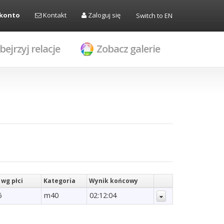
 konto
Kontakt
Zaloguj się
Switch to EN
bejrzyj relacje
Zobacz galerie
 wg płci
Kategoria
Wynik końcowy
6
m40
02:12:04