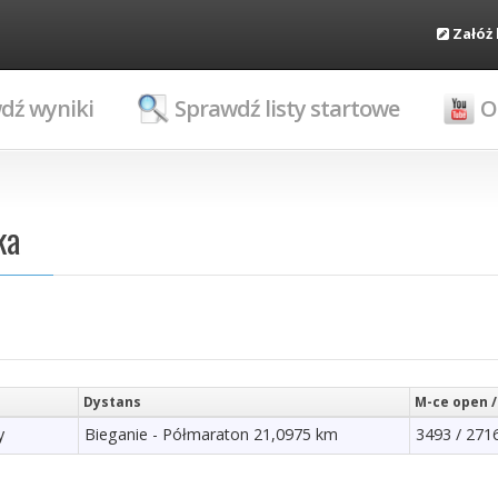
Załóż
dź wyniki
Sprawdź listy startowe
O
ka
Dystans
M-ce open /
y
Bieganie - Półmaraton 21,0975 km
3493 / 271