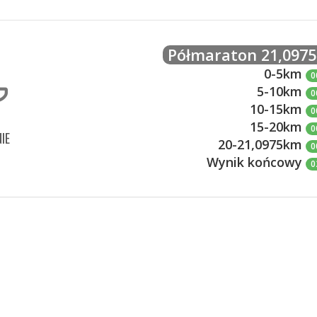
Półmaraton 21,097
0-5km
0
5-10km
0
10-15km
0
15-20km
0
IE
20-21,0975km
0
Wynik końcowy
0