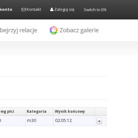
 konto
Kontakt
Zaloguj się
Switch to EN
bejrzyj relacje
Zobacz galerie
 wg płci
Kategoria
Wynik końcowy
0
m30
02:05:12