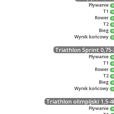
Pływanie
0
T1
0
Rower
0
T2
0
Bieg
0
Wynik końcowy
0
Triathlon Sprint 0,75-
Pływanie
0
T1
0
Rower
0
T2
0
Bieg
0
Wynik końcowy
0
Triathlon olimpijski 1,5-4
Pływanie
0