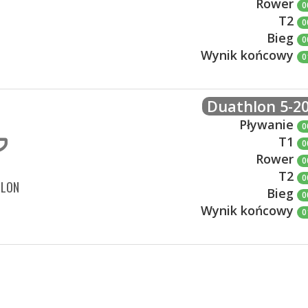
Rower
0
T2
0
Bieg
0
Wynik końcowy
0
Duathlon 5-20
Pływanie
0
T1
0
Rower
0
T2
0
HLON
Bieg
0
Wynik końcowy
0