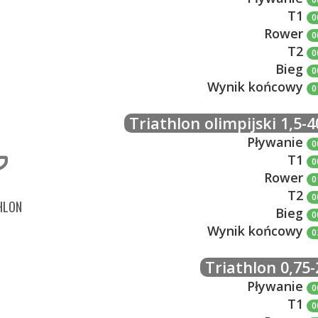
T1
0
Rower
0
T2
0
Bieg
0
Wynik końcowy
0
Triathlon olimpijski 1,5-4
Pływanie
0
T1
0
Rower
0
T2
0
HLON
Bieg
0
Wynik końcowy
0
Triathlon 0,75-
Pływanie
0
T1
0