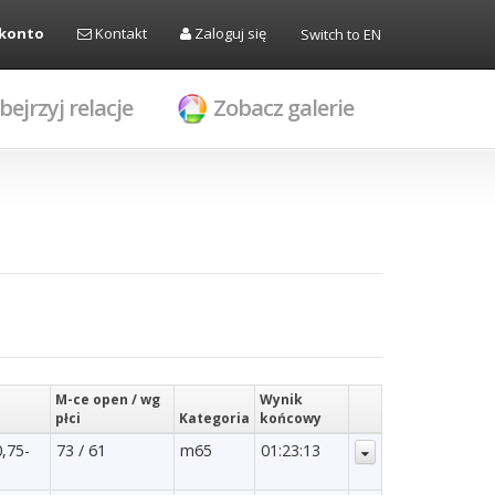
 konto
Kontakt
Zaloguj się
Switch to EN
bejrzyj relacje
Zobacz galerie
M-ce open / wg
Wynik
płci
Kategoria
końcowy
0,75-
73 / 61
m65
01:23:13