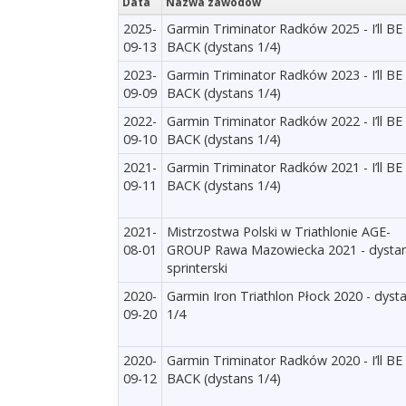
Data
Nazwa zawodów
2025-
Garmin Triminator Radków 2025 - I’ll BE
09-13
BACK (dystans 1/4)
2023-
Garmin Triminator Radków 2023 - I’ll BE
09-09
BACK (dystans 1/4)
2022-
Garmin Triminator Radków 2022 - I’ll BE
09-10
BACK (dystans 1/4)
2021-
Garmin Triminator Radków 2021 - I’ll BE
09-11
BACK (dystans 1/4)
2021-
Mistrzostwa Polski w Triathlonie AGE-
08-01
GROUP Rawa Mazowiecka 2021 - dysta
sprinterski
2020-
Garmin Iron Triathlon Płock 2020 - dyst
09-20
1/4
2020-
Garmin Triminator Radków 2020 - I’ll BE
09-12
BACK (dystans 1/4)