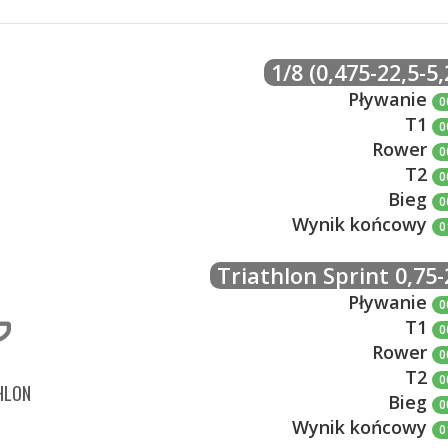
1/8 (0,475-22,5-5,
Pływanie
0
T1
0
Rower
0
T2
0
Bieg
0
Wynik końcowy
0
Triathlon Sprint 0,75-
Pływanie
0
T1
0
Rower
0
T2
0
HLON
Bieg
0
Wynik końcowy
0