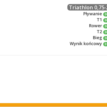
Triathlon 0,75-
Pływanie
0
T1
0
Rower
0
T2
0
Bieg
0
Wynik końcowy
0