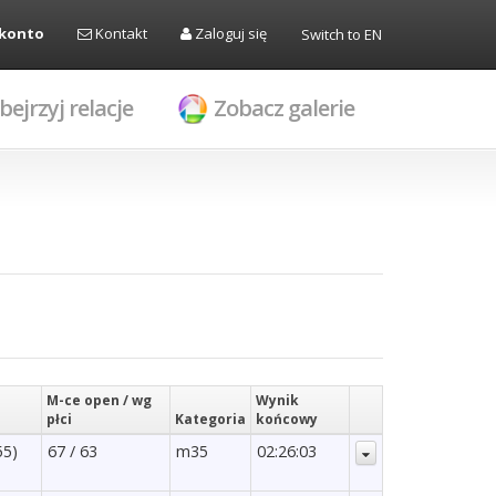
 konto
Kontakt
Zaloguj się
Switch to EN
bejrzyj relacje
Zobacz galerie
M-ce open / wg
Wynik
płci
Kategoria
końcowy
55)
67 / 63
m35
02:26:03