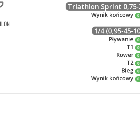
Triathlon Sprint 0,75-
Wynik końcowy
0
HLON
1/4 (0,95-45-10
Pływanie
0
T1
0
Rower
0
T2
0
Bieg
0
Wynik końcowy
0