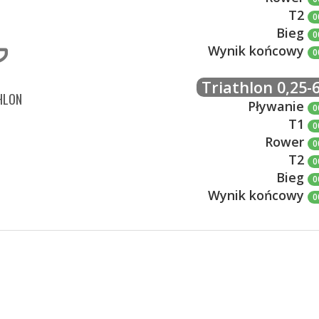
T2
0
Bieg
0
Wynik końcowy
0
Triathlon 0,25-6
HLON
Pływanie
0
T1
0
Rower
0
T2
0
Bieg
0
Wynik końcowy
0