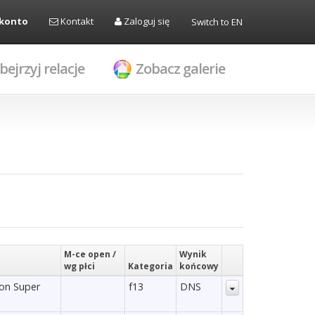
 konto
Kontakt
Zaloguj się
Switch to EN
bejrzyj relacje
Zobacz galerie
M-ce open /
Wynik
wg płci
Kategoria
końcowy
lon Super
f13
DNS