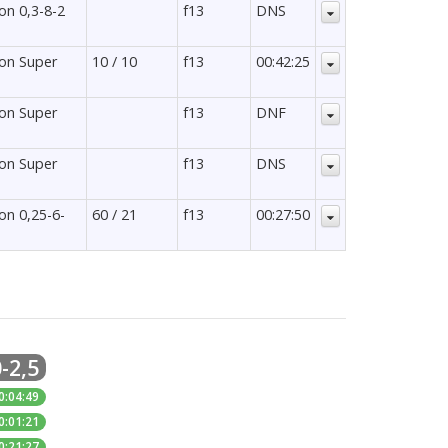
lon 0,3-8-2
f13
DNS
lon Super
10 / 10
f13
00:42:25
lon Super
f13
DNF
lon Super
f13
DNS
lon 0,25-6-
60 / 21
f13
00:27:50
-2,5
0:04:49
0:01:21
0:21:27