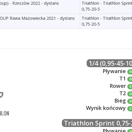
roup) - Rzeszów 2022 - dystans
Triathlon - Triathlon Sprin
0,75-20-5
GROUP Rawa Mazowiecka 2021 - dystans
Triathlon - Triathlon Sprin
0,75-20-5
1/4 (0,95-45-10
Pływanie
0
T1
0
Rower
0
T2
0
Bieg
0
Wynik końcowy
0
HLON
Triathlon Sprint 0,75-
Pływanie
0