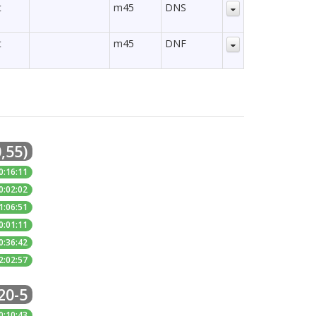
t
m45
DNS
t
m45
DNF
,55)
0:16:11
0:02:02
1:06:51
0:01:11
0:36:42
2:02:57
20-5
0:10:43