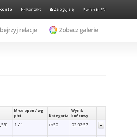
 konto
Kontakt
Zaloguj się
Switch to EN
bejrzyj relacje
Zobacz galerie
M-ce open / wg
Wynik
płci
Kategoria
końcowy
,55)
1 / 1
m50
02:02:57