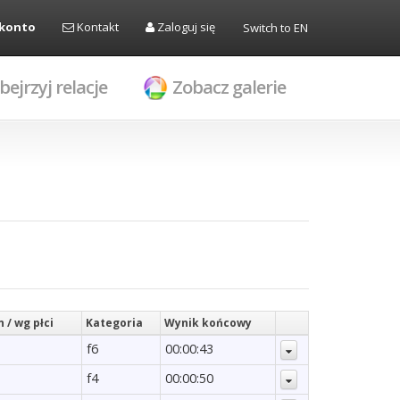
 konto
Kontakt
Zaloguj się
Switch to EN
bejrzyj relacje
Zobacz galerie
 / wg płci
Kategoria
Wynik końcowy
f6
00:00:43
f4
00:00:50