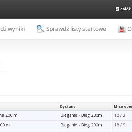
Załóż
dź wyniki
Sprawdź listy startowe
O
a
Dystans
M-ce open
 na 200 m
Bieganie - Bieg 200m
10 / 3
200 m
Bieganie - Bieg 200m
18 / 9