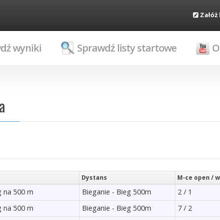
Załóż
dź wyniki
Sprawdź listy startowe
O
a
Dystans
M-ce open / w
eg na 500 m
Bieganie - Bieg 500m
2 / 1
eg na 500 m
Bieganie - Bieg 500m
7 / 2