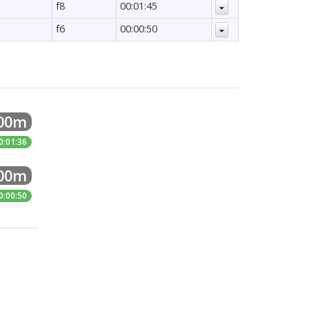
f8
00:01:45
f6
00:00:50
500m
0:01:36
200m
0:00:50