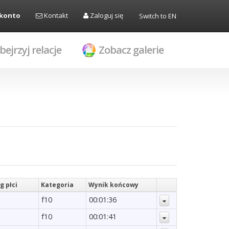
 konto
Kontakt
Zaloguj się
Switch to EN
bejrzyj relacje
Zobacz galerie
g płci
Kategoria
Wynik końcowy
f10
00:01:36
f10
00:01:41