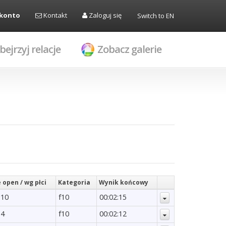
 konto
Kontakt
Zaloguj się
Switch to EN
bejrzyj relacje
Zobacz galerie
 open / wg płci
Kategoria
Wynik końcowy
 10
f10
00:02:15
 4
f10
00:02:12