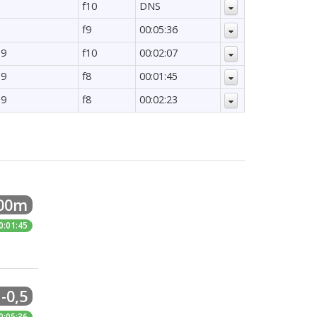
f10
DNS
1
f9
00:05:36
 9
f10
00:02:07
 9
f8
00:01:45
 9
f8
00:02:23
500m
0:01:45
-0,5
0:05:36