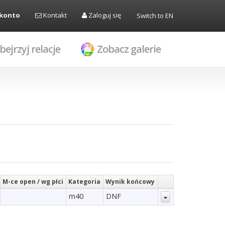
 konto
Kontakt
Zaloguj się
Switch to EN
bejrzyj relacje
Zobacz galerie
M-ce open / wg płci
Kategoria
Wynik końcowy
m40
DNF