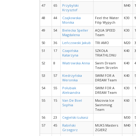
47
65
Przybylski
M40
Krzysztof
48
44
Czajkowska
Feel the Water
K30
Monika
Filip Wypych
49
54
Bielecka Speller
AQUA SPEED
K30
Magdalena
Team
50
36
Leńczowski Jakub
TRI AMO
M20
51
17
Czapińska
SZKOŁA
K40
Katarzyna
TRIATHLONU
52
8
Wiatrowska Anna
Swim Dream
K40
Team Strzelin
53
57
Kiedrzyńska
SWIM FOR A
K40
Weronika
DREAM Team
54
55
Połubiak
SWIM FOR A
K30
Aleksandra
DREAM Team
55
15
Van De Boel
Mazovia Ice
K60
Sophia
Swimming
Team
56
23
Cegielski Łukasz
M30
57
45
Rabiński
MUKS Masters
M40
Grzegorz
ZGIERZ