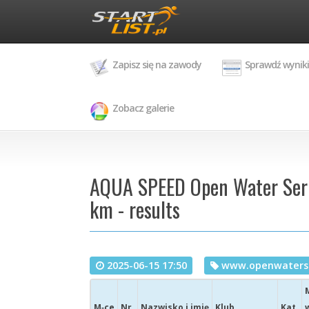
Zapisz się na zawody
Sprawdź wyniki
Zobacz galerie
AQUA SPEED Open Water Serie
km - results
2025-06-15 17:50
www.openwaterse
M‑ce
Nr
Nazwisko i imię
Klub
Kat.