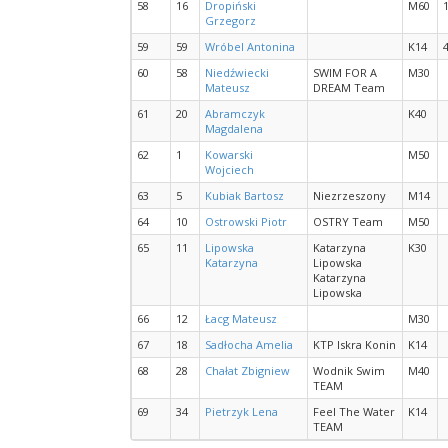
58
16
Dropiński
M60
Grzegorz
59
59
Wróbel Antonina
K14
60
58
Niedźwiecki
SWIM FOR A
M30
Mateusz
DREAM Team
61
20
Abramczyk
K40
Magdalena
62
1
Kowarski
M50
Wojciech
63
5
Kubiak Bartosz
Niezrzeszony
M14
64
10
Ostrowski Piotr
OSTRY Team
M50
65
11
Lipowska
Katarzyna
K30
Katarzyna
Lipowska
Katarzyna
Lipowska
66
12
Łacg Mateusz
M30
67
18
Sadłocha Amelia
KTP Iskra Konin
K14
68
28
Chałat Zbigniew
Wodnik Swim
M40
TEAM
69
34
Pietrzyk Lena
Feel The Water
K14
TEAM