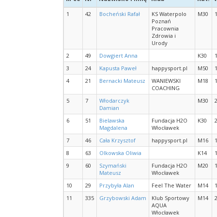
1
42
Bocheński Rafał
KS Waterpolo
M30
Poznań
Pracownia
Zdrowia i
Urody
2
49
Dowgiert Anna
K30
3
24
Kapusta Paweł
happysport.pl
M50
4
21
Bernacki Mateusz
WANIEWSKI
M18
COACHING
5
7
Włodarczyk
M30
Damian
6
51
Bielawska
Fundacja H2O
K30
Magdalena
Włocławek
7
46
Cała Krzysztof
happysport.pl
M16
8
63
Olkowska Oliwia
K14
9
60
Szymański
Fundacja H2O
M20
Mateusz
Włocławek
10
29
Przybyła Alan
Feel The Water
M14
11
335
Grzybowski Adam
Klub Sportowy
M14
AQUA
Włocławek