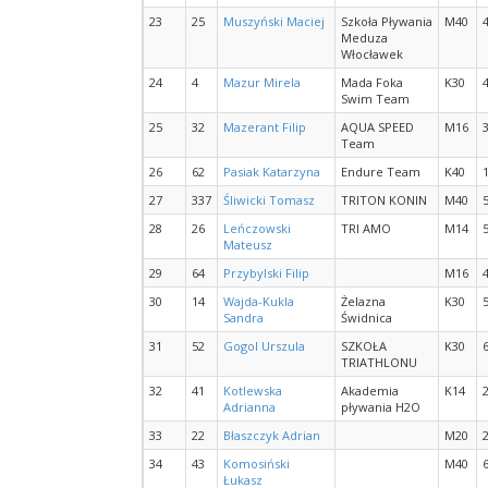
23
25
Muszyński Maciej
Szkoła Pływania
M40
Meduza
Włocławek
24
4
Mazur Mirela
Mada Foka
K30
Swim Team
25
32
Mazerant Filip
AQUA SPEED
M16
Team
26
62
Pasiak Katarzyna
Endure Team
K40
27
337
Śliwicki Tomasz
TRITON KONIN
M40
28
26
Leńczowski
TRI AMO
M14
Mateusz
29
64
Przybylski Filip
M16
30
14
Wajda-Kukla
Żelazna
K30
Sandra
Świdnica
31
52
Gogol Urszula
SZKOŁA
K30
TRIATHLONU
32
41
Kotlewska
Akademia
K14
Adrianna
pływania H2O
33
22
Błaszczyk Adrian
M20
34
43
Komosiński
M40
Łukasz