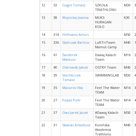
12
53
Gogol Tomasz
SZKOŁA
M30
TRIATHLONU
13
38
Wojnicka Joanna
MUKS
K30
HURAGAN
KOŁO
14
314
Hofmanis Arturs
M50
15
336
Stańczak Bartosz
LuftTriTeam
M40
Mamut Camp
16
61
Świderek
Dawaj Kalach
M16
Mateusz
Team
17
40
Ostrowski Jakub
OSTRY Team
M40
18
39
Stechliczek
SWIMMINGLAB
M30
Tomasz
19
35
Mazurov Illia
Feel The Water
M14
TEAM
20
27
Pepaś Piotr
Feel The Water
M14
TEAM
21
37
Owczarek Jacek
#Dawaj Kalach
M50
Team
22
31
Sławski Arkadiusz
Konińska
M40
Akademia
Trathlonu