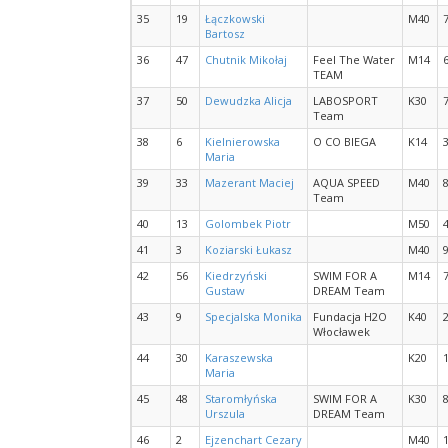
35
19
Łączkowski
M40
Bartosz
36
47
Chutnik Mikołaj
Feel The Water
M14
TEAM
37
50
Dewudzka Alicja
LABOSPORT
K30
Team
38
6
Kielnierowska
O CO BIEGA
K14
Maria
39
33
Mazerant Maciej
AQUA SPEED
M40
Team
40
13
Golombek Piotr
M50
41
3
Koziarski Łukasz
M40
42
56
Kiedrzyński
SWIM FOR A
M14
Gustaw
DREAM Team
43
9
Specjalska Monika
Fundacja H2O
K40
Włocławek
44
30
Karaszewska
K20
Maria
45
48
Staromłyńska
SWIM FOR A
K30
Urszula
DREAM Team
46
2
Ejzenchart Cezary
M40