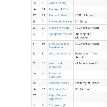
25
4
Ziarko Maciej
26
13
Golombek Piotr
27
27
Parzelski Gerard
VENTUS Radom
28
7
Płatkowski Marcin
BT- Elbląg
29
21
Mazerant Maciej
AQUA SPEED Team
30
9
Specjalska Monika
Fundacja H2O
Włocławek
31
39
Bielecka Speller
AQUA SPEED Team
Magdalena
32
8
Wiatrowska Anna
Swim Dream Team
Strzelin
33
11
Wieczorek
KS Zahartowani Ełk
Weronika
34
25
Chowaniec
Radosław
35
3
Kolowski Marek
Academy of Hasten
36
12
Ostrowski Piotr
OSTRY Team
37
1
Pajek-Sielicka
Agnieszka
38
5
Piwowarczyk