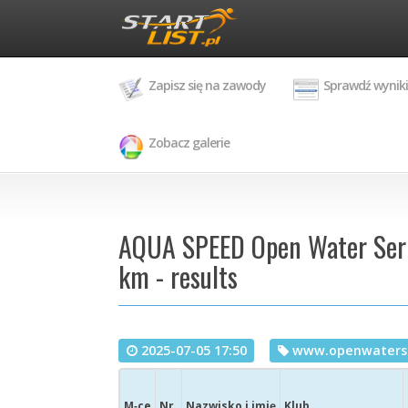
Zapisz się na zawody
Sprawdź wyniki
Zobacz galerie
AQUA SPEED Open Water Serie
km - results
2025-07-05 17:50
www.openwaterse
M‑ce
Nr
Nazwisko i imię
Klub