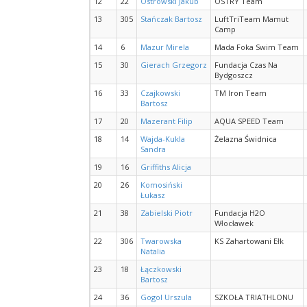
12
22
Ostrowski Jakub
OSTRY Team
13
305
Stańczak Bartosz
LuftTriTeam Mamut
Camp
14
6
Mazur Mirela
Mada Foka Swim Team
15
30
Gierach Grzegorz
Fundacja Czas Na
Bydgoszcz
16
33
Czajkowski
TM Iron Team
Bartosz
17
20
Mazerant Filip
AQUA SPEED Team
18
14
Wajda-Kukla
Żelazna Świdnica
Sandra
19
16
Griffiths Alicja
20
26
Komosiński
Łukasz
21
38
Zabielski Piotr
Fundacja H2O
Włocławek
22
306
Twarowska
KS Zahartowani Ełk
Natalia
23
18
Łączkowski
Bartosz
24
36
Gogol Urszula
SZKOŁA TRIATHLONU