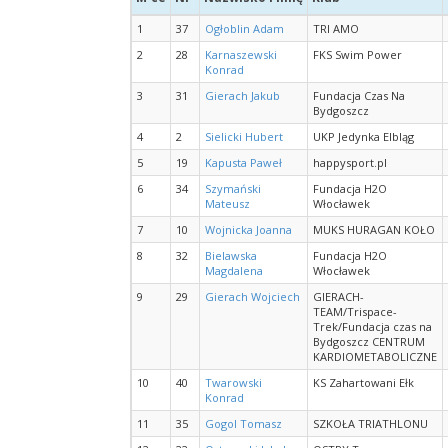
1
37
Ogłoblin Adam
TRI AMO
2
28
Karnaszewski
FKS Swim Power
Konrad
3
31
Gierach Jakub
Fundacja Czas Na
Bydgoszcz
4
2
Sielicki Hubert
UKP Jedynka Elbląg
5
19
Kapusta Paweł
happysport.pl
6
34
Szymański
Fundacja H2O
Mateusz
Włocławek
7
10
Wojnicka Joanna
MUKS HURAGAN KOŁO
8
32
Bielawska
Fundacja H2O
Magdalena
Włocławek
9
29
Gierach Wojciech
GIERACH-
TEAM/Trispace-
Trek/Fundacja czas na
Bydgoszcz CENTRUM
KARDIOMETABOLICZNE
10
40
Twarowski
KS Zahartowani Ełk
Konrad
11
35
Gogol Tomasz
SZKOŁA TRIATHLONU