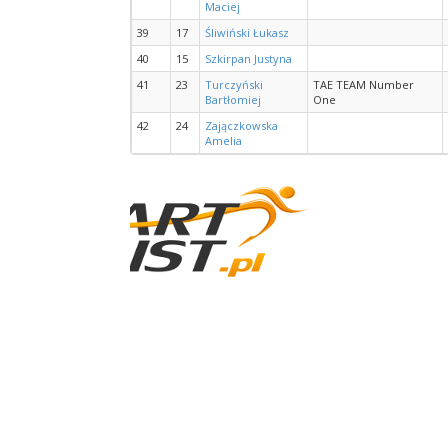
Maciej
39
17
Śliwiński Łukasz
40
15
Szkirpan Justyna
41
23
Turczyński
TAE TEAM Number
Bartłomiej
One
42
24
Zajączkowska
Amelia