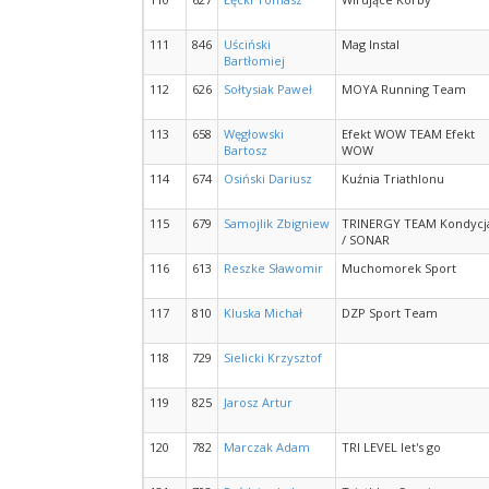
111
846
Uściński
Mag Instal
Bartłomiej
112
626
Sołtysiak Paweł
MOYA Running Team
113
658
Węgłowski
Efekt WOW TEAM Efekt
Bartosz
WOW
114
674
Osiński Dariusz
Kuźnia Triathlonu
115
679
Samojlik Zbigniew
TRINERGY TEAM Kondycj
/ SONAR
116
613
Reszke Sławomir
Muchomorek Sport
117
810
Kluska Michał
DZP Sport Team
118
729
Sielicki Krzysztof
119
825
Jarosz Artur
120
782
Marczak Adam
TRI LEVEL let's go