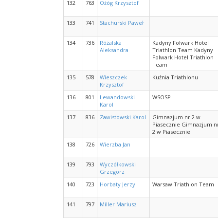
132
763
Ożóg Krzysztof
133
741
Stachurski Paweł
134
736
Różalska
Kadyny Folwark Hotel
Aleksandra
Triathlon Team Kadyny
Folwark Hotel Triathlon
Team
135
578
Wieszczek
Kuźnia Triathlonu
Krzysztof
136
801
Lewandowski
WSOSP
Karol
137
836
Zawistowski Karol
Gimnazjum nr 2 w
Piasecznie Gimnazjum n
2 w Piasecznie
138
726
Wierzba Jan
139
793
Wyczółkowski
Grzegorz
140
723
Horbaty Jerzy
Warsaw Triathlon Team
141
797
Miller Mariusz