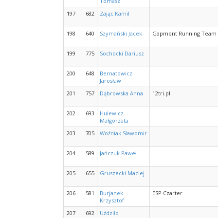
Tomasz
197
682
Zając Kamil
198
640
Szymański Jacek
Gapmont Running Team
199
775
Sochocki Dariusz
200
648
Bernatowicz
Jarosław
201
757
Dąbrowska Anna
12tri.pl
202
693
Hulewicz
Małgorzata
203
705
Woźniak Sławomir
204
589
Jańczuk Paweł
205
655
Gruszecki Maciej
206
581
Burjanek
ESP Czarter
Krzysztof
207
692
Uździło