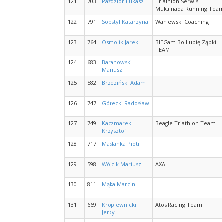
121
703
Paździor Łukasz
Triathlon Serwis
Mukainada Running Tea
122
791
Sobstyl Katarzyna
Waniewski Coaching
123
764
Osmolik Jarek
BIEGam Bo Lubię Ząbki
TEAM
124
683
Baranowski
Mariusz
125
582
Brzeziński Adam
126
747
Górecki Radosław
127
749
Kaczmarek
Beagle Triathlon Team
Krzysztof
128
717
Maślanka Piotr
129
598
Wójcik Mariusz
AXA
130
811
Mąka Marcin
131
669
Kropiewnicki
Atos Racing Team
Jerzy