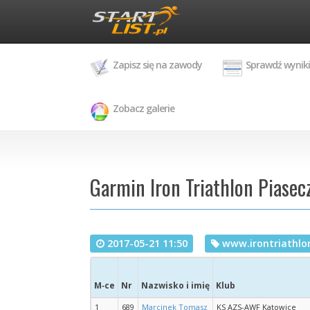
Zapisz się na zawody
Sprawdź wyniki
Zobacz galerie
Garmin Iron Triathlon Piasecz
2017-05-21 11:50
www.irontriathlon
M‑ce
Nr
Nazwisko i imię
Klub
1
689
Marcinek Tomasz
KS AZS-AWF Katowice