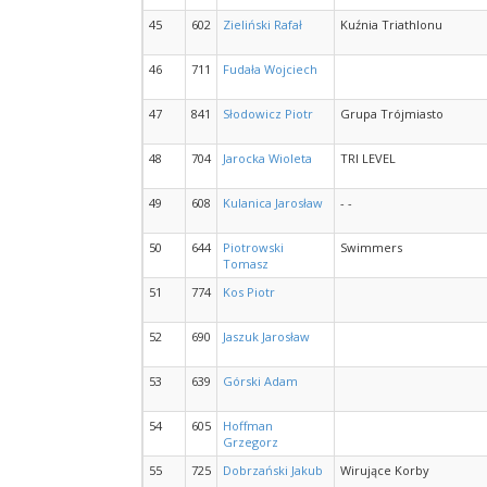
45
602
Zieliński Rafał
Kuźnia Triathlonu
46
711
Fudała Wojciech
47
841
Słodowicz Piotr
Grupa Trójmiasto
48
704
Jarocka Wioleta
TRI LEVEL
49
608
Kulanica Jarosław
- -
50
644
Piotrowski
Swimmers
Tomasz
51
774
Kos Piotr
52
690
Jaszuk Jarosław
53
639
Górski Adam
54
605
Hoffman
Grzegorz
55
725
Dobrzański Jakub
Wirujące Korby