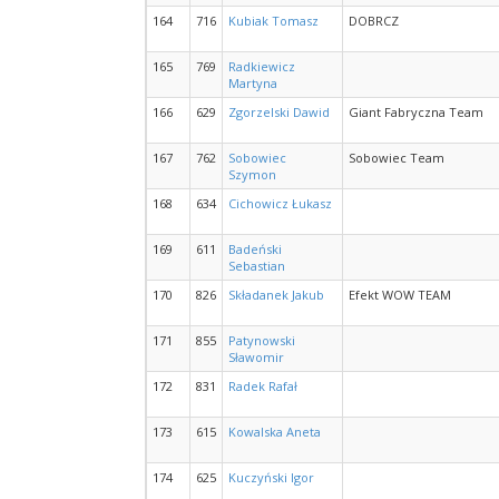
164
716
Kubiak Tomasz
DOBRCZ
165
769
Radkiewicz
Martyna
166
629
Zgorzelski Dawid
Giant Fabryczna Team
167
762
Sobowiec
Sobowiec Team
Szymon
168
634
Cichowicz Łukasz
169
611
Badeński
Sebastian
170
826
Składanek Jakub
Efekt WOW TEAM
171
855
Patynowski
Sławomir
172
831
Radek Rafał
173
615
Kowalska Aneta
174
625
Kuczyński Igor