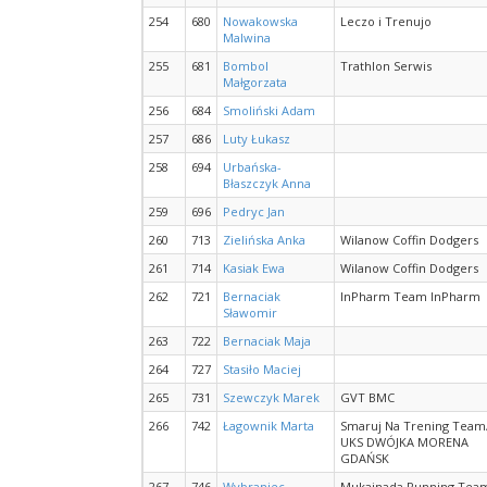
254
680
Nowakowska
Leczo i Trenujo
Malwina
255
681
Bombol
Trathlon Serwis
Małgorzata
256
684
Smoliński Adam
257
686
Luty Łukasz
258
694
Urbańska-
Błaszczyk Anna
259
696
Pedryc Jan
260
713
Zielińska Anka
Wilanow Coffin Dodgers
261
714
Kasiak Ewa
Wilanow Coffin Dodgers
262
721
Bernaciak
InPharm Team InPharm
Sławomir
263
722
Bernaciak Maja
264
727
Stasiło Maciej
265
731
Szewczyk Marek
GVT BMC
266
742
Łagownik Marta
Smaruj Na Trening Team
UKS DWÓJKA MORENA
GDAŃSK
267
746
Wybraniec-
Mukainada Running Tea