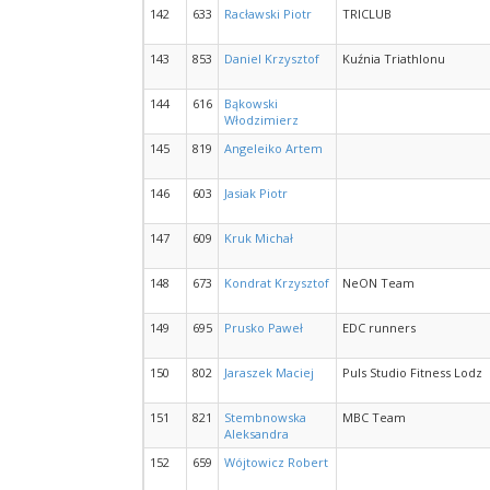
142
633
Racławski Piotr
TRICLUB
143
853
Daniel Krzysztof
Kuźnia Triathlonu
144
616
Bąkowski
Włodzimierz
145
819
Angeleiko Artem
146
603
Jasiak Piotr
147
609
Kruk Michał
148
673
Kondrat Krzysztof
NeON Team
149
695
Prusko Paweł
EDC runners
150
802
Jaraszek Maciej
Puls Studio Fitness Lodz
151
821
Stembnowska
MBC Team
Aleksandra
152
659
Wójtowicz Robert