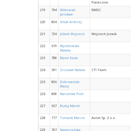
Piasecznie
219
794
Witkowski
RMDC
Jarosław
220
804
Smak Andrzej
221
724
Jóźwik Wojciech
Wojciech Jozwik
222
619
Wyszkowska
Natalia
223
788
Baran Kasia
224
591
Grzesiak Natalia
CTI Team
225
806
Dobrowolski
Błażej
226
808
Narożniak Piotr
227
657
Buduj Marek
228
777
Tomasik Marcin
Avnet Sp. Z o.o.
229
707
Sapierzyńska