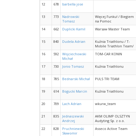
12
678
barbella jose
13
773
Nadrowski
Więcej Funku! / Biegiem
Tomasz
na Pomoc
14
662
Duplicki Kamil
Warsaw Master Team
15
840
Dudela Adrian
Kuźnia Triathlonu / T-
Mobile Triathlon Team/
16
592
Wojciechowski
TOM-CAR KONIN
Michał
17
730
Jonio Tomasz
Kuźnia Triathlonu
18
785
Bednarski Michał
PULS TRI TEAM
19
614
Bogucki Marcin
Kuźnia Triathlonu
20
709
Lach Adrian
wkurw_team
21
835
Jednaszewski
AKM OLIMP OLSZTYN
Andrzej
Audyting Sp. z o.o.
22
828
Pruchniewski
Asseco Active Team
Sławomir