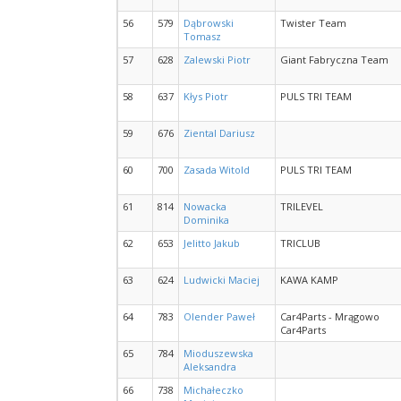
56
579
Dąbrowski
Twister Team
Tomasz
57
628
Zalewski Piotr
Giant Fabryczna Team
58
637
Kłys Piotr
PULS TRI TEAM
59
676
Ziental Dariusz
60
700
Zasada Witold
PULS TRI TEAM
61
814
Nowacka
TRILEVEL
Dominika
62
653
Jelitto Jakub
TRICLUB
63
624
Ludwicki Maciej
KAWA KAMP
64
783
Olender Paweł
Car4Parts - Mrągowo
Car4Parts
65
784
Mioduszewska
Aleksandra
66
738
Michałeczko