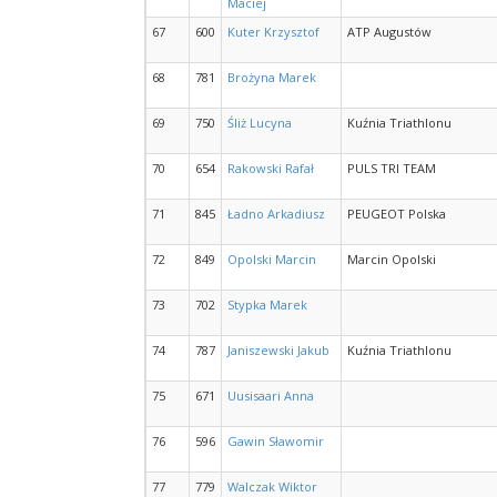
Maciej
67
600
Kuter Krzysztof
ATP Augustów
68
781
Brożyna Marek
69
750
Śliż Lucyna
Kuźnia Triathlonu
70
654
Rakowski Rafał
PULS TRI TEAM
71
845
Ładno Arkadiusz
PEUGEOT Polska
72
849
Opolski Marcin
Marcin Opolski
73
702
Stypka Marek
74
787
Janiszewski Jakub
Kuźnia Triathlonu
75
671
Uusisaari Anna
76
596
Gawin Sławomir
77
779
Walczak Wiktor