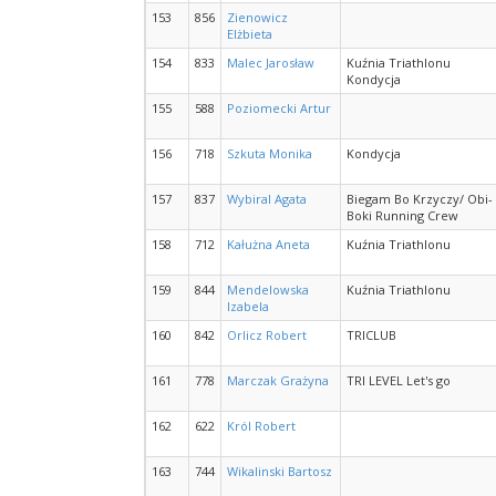
153
856
Zienowicz
Elżbieta
154
833
Malec Jarosław
Kuźnia Triathlonu
Kondycja
155
588
Poziomecki Artur
156
718
Szkuta Monika
Kondycja
157
837
Wybiral Agata
Biegam Bo Krzyczy/ Obi-
Boki Running Crew
158
712
Kałużna Aneta
Kuźnia Triathlonu
159
844
Mendelowska
Kuźnia Triathlonu
Izabela
160
842
Orlicz Robert
TRICLUB
161
778
Marczak Grażyna
TRI LEVEL Let's go
162
622
Król Robert
163
744
Wikalinski Bartosz