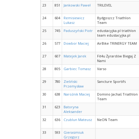
23
851
Jankowski Paweł
TRILEVEL
24
604
Remisiewicz
Bydgoszcz Triathlon
Lukasz
Team
25
745
Paduszyński Piotr
edustacyjka.pl triathlon
team edustacyjka.pl
26
577
Dowbor Maciej
AirBike TRINERGY TEAM
27
607
Matejek Jarek
Fit4u Żyrardów Biegaj Z
Nami
28
805
Garbiec Tomasz
Varso
29
780
Zieliński
Sancture Sportifs
Przemysław
30
638
Narożnik Maciej
Domino Jachaś Triathlon
Team
31
623
Batoryna
Aleksander
32
636
Czublun Mateusz
NeON Team
33
593
Gierasimiuk
Grzegorz