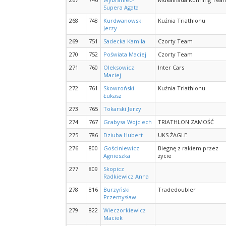
Supera Agata
268
748
Kurdwanowski
Kuźnia Triathlonu
Jerzy
269
751
Sadecka Kamila
Czorty Team
270
752
Poświata Maciej
Czorty Team
271
760
Oleksowicz
Inter Cars
Maciej
272
761
Skowroński
Kużnia Triathlonu
Łukasz
273
765
Tokarski Jerzy
274
767
Grabysa Wojciech
TRIATHLON ZAMOŚĆ
275
786
Dziuba Hubert
UKS ŻAGLE
276
800
Gościniewicz
Biegnę z rakiem przez
Agnieszka
życie
277
809
Skopicz
Radkiewicz Anna
278
816
Burzyński
Tradedoubler
Przemysław
279
822
Wieczorkiewicz
Maciek