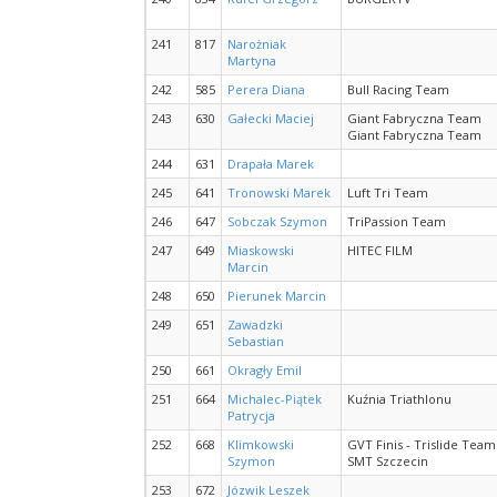
241
817
Narożniak
Martyna
242
585
Perera Diana
Bull Racing Team
243
630
Gałecki Maciej
Giant Fabryczna Team
Giant Fabryczna Team
244
631
Drapała Marek
245
641
Tronowski Marek
Luft Tri Team
246
647
Sobczak Szymon
TriPassion Team
247
649
Miaskowski
HITEC FILM
Marcin
248
650
Pierunek Marcin
249
651
Zawadzki
Sebastian
250
661
Okragły Emil
251
664
Michalec-Piątek
Kuźnia Triathlonu
Patrycja
252
668
Klimkowski
GVT Finis - Trislide Team
Szymon
SMT Szczecin
253
672
Józwik Leszek