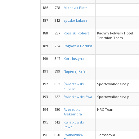
186
728
Michalak Piotr
187
812
Łyczko Łukasz
188
737
Różalski Robert
Kadyny Folwark Hotel
Triathlon Team
189
754
Rogowski Dariusz
190
847
Kors Justyna
191
799
Napieraj Rafał
192
852
Świerżewski
SportowaRodzina.pl
Łukasz
193
652
Świerżewska Ewa
SportowaRodzina.pl
194
580
Rzeszutko
NRC Team
Aleksandra
195
612
Kwiatkowski
Paweł
196
820
Podkowiński
Tomasovia