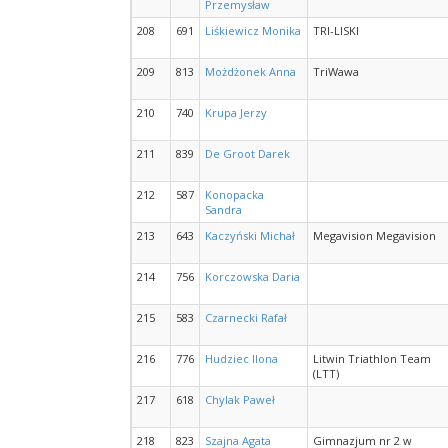
Przemysław
208
691
Liśkiewicz Monika
TRI-LISKI
209
813
Możdżonek Anna
TriWawa
210
740
Krupa Jerzy
211
839
De Groot Darek
212
587
Konopacka
Sandra
213
643
Kaczyński Michał
Megavision Megavision
214
756
Korczowska Daria
215
583
Czarnecki Rafał
216
776
Hudziec Ilona
Litwin Triathlon Team
(LTT)
217
618
Chylak Paweł
218
823
Szajna Agata
Gimnazjum nr 2 w