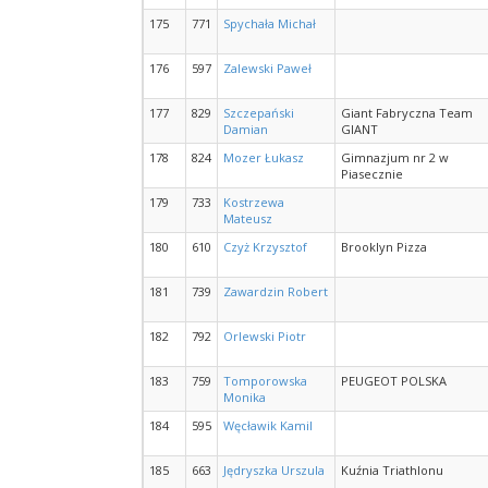
175
771
Spychała Michał
176
597
Zalewski Paweł
177
829
Szczepański
Giant Fabryczna Team
Damian
GIANT
178
824
Mozer Łukasz
Gimnazjum nr 2 w
Piasecznie
179
733
Kostrzewa
Mateusz
180
610
Czyż Krzysztof
Brooklyn Pizza
181
739
Zawardzin Robert
182
792
Orlewski Piotr
183
759
Tomporowska
PEUGEOT POLSKA
Monika
184
595
Węcławik Kamil
185
663
Jędryszka Urszula
Kuźnia Triathlonu