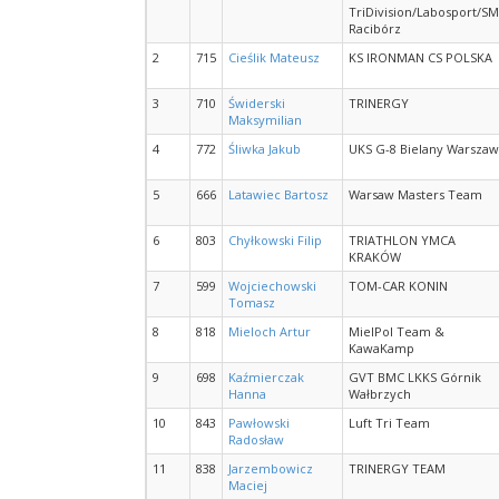
TriDivision/Labosport/S
Racibórz
2
715
Cieślik Mateusz
KS IRONMAN CS POLSKA
3
710
Świderski
TRINERGY
Maksymilian
4
772
Śliwka Jakub
UKS G-8 Bielany Warsza
5
666
Latawiec Bartosz
Warsaw Masters Team
6
803
Chyłkowski Filip
TRIATHLON YMCA
KRAKÓW
7
599
Wojciechowski
TOM-CAR KONIN
Tomasz
8
818
Mieloch Artur
MielPol Team &
KawaKamp
9
698
Kaźmierczak
GVT BMC LKKS Górnik
Hanna
Wałbrzych
10
843
Pawłowski
Luft Tri Team
Radosław
11
838
Jarzembowicz
TRINERGY TEAM
Maciej