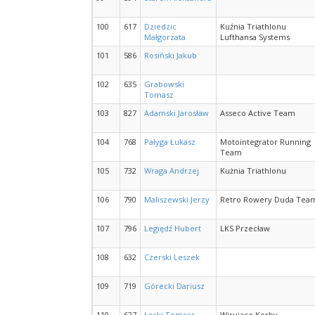
100
617
Dziedzic
Kuźnia Triathlonu
Małgorzata
Lufthansa Systems
101
586
Rosiński Jakub
102
635
Grabowski
Tomasz
103
827
Adamski Jarosław
Asseco Active Team
104
768
Pałyga Łukasz
Motointegrator Running
Team
105
732
Wraga Andrzej
Kużnia Triathlonu
106
790
Maliszewski Jerzy
Retro Rowery Duda Tea
107
796
Legiędź Hubert
LKS Przecław
108
632
Czerski Leszek
109
719
Górecki Dariusz
110
627
Łęcki Tomasz
Wirujące Korby