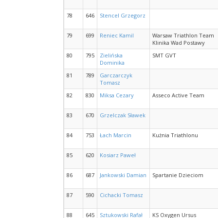
78
646
Stencel Grzegorz
79
699
Reniec Kamil
Warsaw Triathlon Team
Klinika Wad Postawy
80
795
Zielińska
SMT GVT
Dominika
81
789
Garczarczyk
Tomasz
82
830
Miksa Cezary
Asseco Active Team
83
670
Grzelczak Sławek
84
753
Łach Marcin
Kużnia Triathlonu
85
620
Kosiarz Paweł
86
687
Jankowski Damian
Spartanie Dzieciom
87
590
Cichacki Tomasz
88
645
Sztukowski Rafał
KS Oxygen Ursus