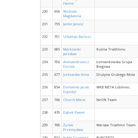
Hanna
230
656
Woźniak
Magdalena
231
755
Janke Janusz
232
701
Urbański Bartosz
233
685
Markowski
Kużnia Triathlonu
Jarosław
234
706
Aleksandrowicz
Łomiankowska Grupa
Dorota
Biegowa
235
677
Jurkowska Anna
Drużyna Grubego Misia
236
854
Domański Jacek
WKB META Lubliniec
Expedyt
237
766
Church Maria
NeON Team
238
470
Dąbek Paweł
239
708
Żuraw
Warsaw Triathlon Team
Przemysław
240
834
Kufel Grzegorz
BURGERTV