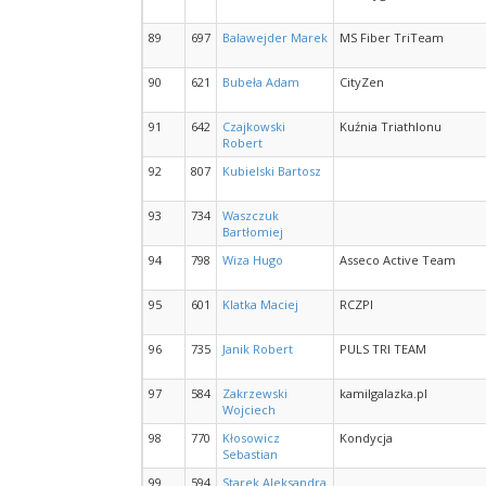
89
697
Balawejder Marek
MS Fiber TriTeam
90
621
Bubeła Adam
CityZen
91
642
Czajkowski
Kuźnia Triathlonu
Robert
92
807
Kubielski Bartosz
93
734
Waszczuk
Bartłomiej
94
798
Wiza Hugo
Asseco Active Team
95
601
Klatka Maciej
RCZPI
96
735
Janik Robert
PULS TRI TEAM
97
584
Zakrzewski
kamilgalazka.pl
Wojciech
98
770
Kłosowicz
Kondycja
Sebastian
99
594
Starek Aleksandra