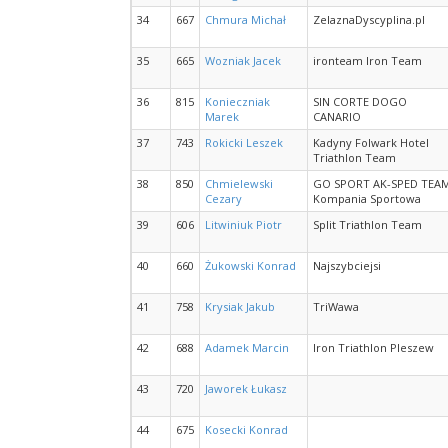
34
667
Chmura Michał
ZelaznaDyscyplina.pl
35
665
Wozniak Jacek
ironteam Iron Team
36
815
Konieczniak
SIN CORTE DOGO
Marek
CANARIO
37
743
Rokicki Leszek
Kadyny Folwark Hotel
Triathlon Team
38
850
Chmielewski
GO SPORT AK-SPED TEA
Cezary
Kompania Sportowa
39
606
Litwiniuk Piotr
Split Triathlon Team
40
660
Żukowski Konrad
Najszybciejsi
41
758
Krysiak Jakub
TriWawa
42
688
Adamek Marcin
Iron Triathlon Pleszew
43
720
Jaworek Łukasz
44
675
Kosecki Konrad