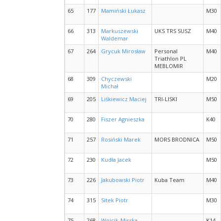
65
177
Mamiński Łukasz
M30
66
313
Markuszewski
UKS TRS SUSZ
M40
Waldemar
67
264
Grycuk Mirosław
Personal
M40
Triathlon PL
MEBLOMIR
68
309
Chyczewski
M20
Michał
69
205
Liśkiewicz Maciej
TRI-LISKI
M50
70
280
Fiszer Agnieszka
K40
71
257
Rosiński Marek
MORS BRODNICA
M50
72
230
Kudła Jacek
M50
73
226
Jakubowski Piotr
Kuba Team
M40
74
315
Sitek Piotr
M30
75
268
Wojcik-Mirska
K14