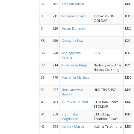
32
185
Krzesak Adam
M40
33
215
Wołyniec Emilia
TRISWIMRUN
K30
GOŁDAP
34
320
Fedan Dominik
M20
35
180
Galewicz Ewa
K20
36
240
Wielogórska
CTS
K30
Natalia
37
214
Kozłowska Kinga
Nadaktywni/ Ania
K20
Halska Coaching
38
179
Maślanka Mariusz
M30
39
227
Siemianowski
UKS TRS SUSZ
M40
Sławek
40
283
Murawski Michał
STOLKAR Team
M40
STOLKAR
41
259
Ziemińska
ETT Elbląg
K40
Magdalena
Triathlon Team
42
296
Karolak Marcin
Kuźnia Triathlonu
M50