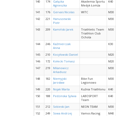
140
174
Gałązka
Akademia Sportu
K40
Agnieszka
Medyk Łomża
141
176
Gervais Nicolas
WITC
M30
142
221
Hanuszewski
M30
Piotr
143
209
Kamiński Jarek
Triathletic Team
M30
Triathlon Club
Ochota
144
246
Kaźmierczak
K30
Anna
145
210
Kocyłowski Daniel
M20
146
172
Kołecki Tomasz
M20
147
219
Milanowicz
M30
Arkadiusz
148
182
Niemyjski
Bike Fun
M30
Jarosław
Legionowo
149
220
Nojak Marta
Kuźnia Triathlonu
K40
150
188
Pedzinska Sylwia
LABOSPORT
K40
Team
151
212
Sobieski Jan
NEON TEAM
M30
152
249
Sowa Andrzej
Vamos Racing
M40