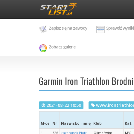
Zapisz się na zawody
Sprawdź wyniki
Zobacz galerie
Garmin Iron Triathlon Brodni
2021-08-22 10:50
www.irontriathlon
M‑ce
Nr
Nazwisko i imię
Klub
Kat.
1
326
Łazaronek Piotr
OlimpSwim
M30