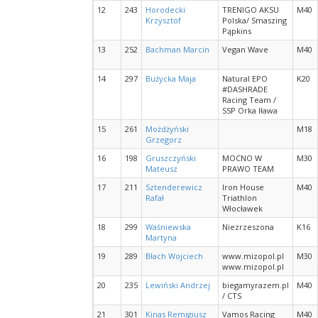
12
243
Horodecki
TRENIGO AKSU
M40
Krzysztof
Polska/ Smaszing
Pąpkins
13
252
Bachman Marcin
Vegan Wave
M40
14
297
Bużycka Maja
Natural EPO
K20
#DASHRADE
Racing Team /
SSP Orka Iława
15
261
Możdżyński
M18
Grzegorz
16
198
Gruszczyński
MOCNO W
M30
Mateusz
PRAWO TEAM
17
211
Sztenderewicz
Iron House
M40
Rafał
Triathlon
Włocławek
18
299
Waśniewska
Niezrzeszona
K16
Martyna
19
289
Błach Wojciech
www.mizopol.pl
M30
www.mizopol.pl
20
235
Lewiński Andrzej
biegamyrazem.pl
M40
/ CTS
21
301
Kinas Remigiusz
Vamos Racing
M40