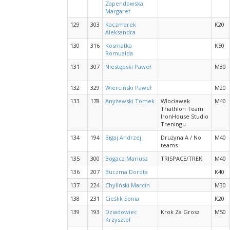
Zapendowska
Margaret
129
303
Kaczmarek
K20
Aleksandra
130
316
Kosmatka
K50
Romualda
131
307
Niestępski Paweł
M30
132
329
Wierciński Paweł
M20
133
178
Anyżewski Tomek
Włocławek
M40
Triathlon Team
IronHouse Studio
Treningu
134
194
Bigaj Andrzej
Drużyna A / No
M40
teams
135
300
Bogacz Mariusz
TRISPACE/TREK
M40
136
207
Buczma Dorota
K40
137
224
Chyliński Marcin
M30
138
231
Cieślik Sonia
K20
139
193
Dziadowiec
Krok Za Grosz
M50
Krzysztof