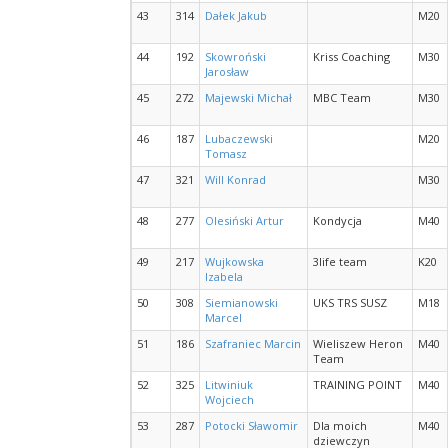
43
314
Dałek Jakub
M20
44
192
Skowroński
Kriss Coaching
M30
Jarosław
45
272
Majewski Michał
MBC Team
M30
46
187
Lubaczewski
M20
Tomasz
47
321
Will Konrad
M30
48
277
Olesiński Artur
Kondycja
M40
49
217
Wujkowska
3life team
K20
Izabela
50
308
Siemianowski
UKS TRS SUSZ
M18
Marcel
51
186
Szafraniec Marcin
Wieliszew Heron
M40
Team
52
325
Litwiniuk
TRAINING POINT
M40
Wojciech
53
287
Potocki Sławomir
Dla moich
M40
dziewczyn