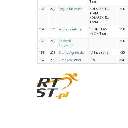
Team
153
202
Syguła Mateusz
KOLARSKI.EU
M40
TEAM
KOLARSKI.EU
TEAM
154
173
Woźniak Adam
NEON TEAM
M30
NeON Team
155
282
Zalewski
M40
Krzysztof
156
208
Zierke Agnieszka
IM Inspiration
K30
157
238
Zimowski Piotr
LTV
M40