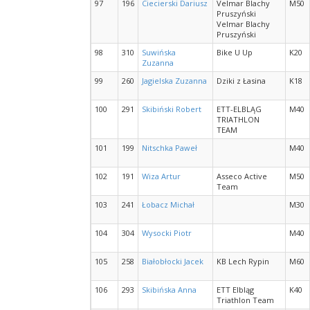
97
196
Ciecierski Dariusz
Velmar Blachy
M50
Pruszyński
Velmar Blachy
Pruszyński
98
310
Suwińska
Bike U Up
K20
Zuzanna
99
260
Jagielska Zuzanna
Dziki z Łasina
K18
100
291
Skibiński Robert
ETT-ELBLĄG
M40
TRIATHLON
TEAM
101
199
Nitschka Paweł
M40
102
191
Wiza Artur
Asseco Active
M50
Team
103
241
Łobacz Michał
M30
104
304
Wysocki Piotr
M40
105
258
Białobłocki Jacek
KB Lech Rypin
M60
106
293
Skibińska Anna
ETT Elbląg
K40
Triathlon Team