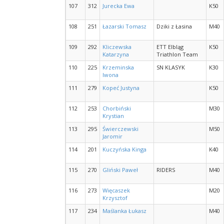
107
312
Jurecka Ewa
K50
108
251
Łazarski Tomasz
Dziki z Łasina
M40
109
292
Kliczewska
ETT Elbląg
K50
Katarzyna
Triathlon Team
110
225
Krzeminska
SN KLASYK
K30
Iwona
111
279
Kopeć Justyna
K50
112
253
Chorbiński
M30
Krystian
113
295
Świerczewski
M50
Jaromir
114
201
Kuczyńska Kinga
K40
115
270
Gliński Paweł
RIDERS
M40
116
273
Więcaszek
M20
Krzysztof
117
234
Maślanka Łukasz
M40