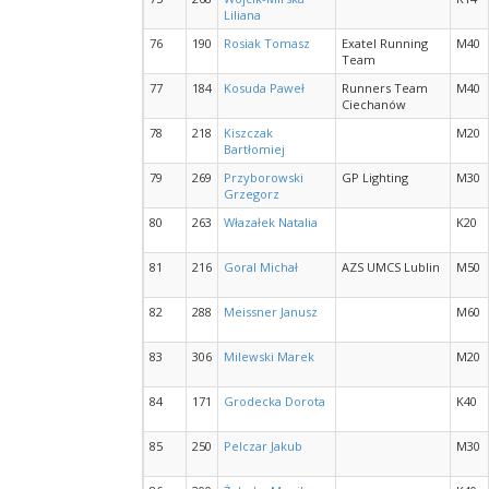
Liliana
76
190
Rosiak Tomasz
Exatel Running
M40
Team
77
184
Kosuda Paweł
Runners Team
M40
Ciechanów
78
218
Kiszczak
M20
Bartłomiej
79
269
Przyborowski
GP Lighting
M30
Grzegorz
80
263
Włazałek Natalia
K20
81
216
Goral Michał
AZS UMCS Lublin
M50
82
288
Meissner Janusz
M60
83
306
Milewski Marek
M20
84
171
Grodecka Dorota
K40
85
250
Pelczar Jakub
M30