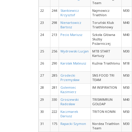
Team
22
244
Stankiewicz
Najmowicz
M30
Krzysztof
Triathlon
23
298
Nienartowicz
Toruński Klub
M40
Bartosz
Triathlonowy
24
213
Pecio Mariusz
Szkoła Główna
M40
Służby
Pożarniczej
25
256
Wydrowski Lucjan
MTB START
M30
Kartuzy
26
290
Karolak Mateusz
Kuźnia Triathlonu
M18
27
285
Grodecki
SNS FOOD TRI
M50
Przemysław
TEAM
28
281
Golemiec
IM INSPIRATION
M50
Kazimierz
29
330
Groszewski
TRISWIMRUN
M40
Radosław
GOŁDAP
30
222
Kaczmarek
TRITON KONIN
M50
Dariusz
31
175
Rapacki Szymon
Nordea Triathlon
M30
Team