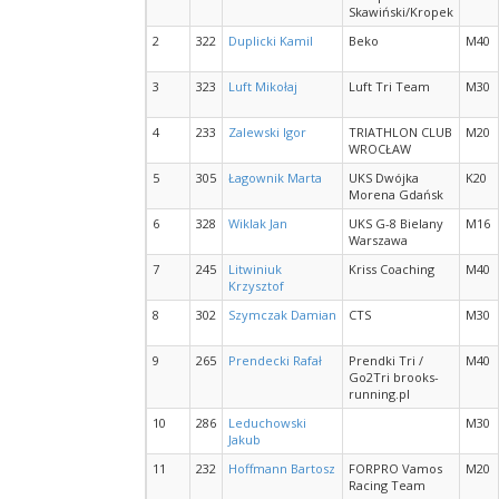
Skawiński/Kropek
2
322
Duplicki Kamil
Beko
M40
3
323
Luft Mikołaj
Luft Tri Team
M30
4
233
Zalewski Igor
TRIATHLON CLUB
M20
WROCŁAW
5
305
Łagownik Marta
UKS Dwójka
K20
Morena Gdańsk
6
328
Wiklak Jan
UKS G-8 Bielany
M16
Warszawa
7
245
Litwiniuk
Kriss Coaching
M40
Krzysztof
8
302
Szymczak Damian
CTS
M30
9
265
Prendecki Rafał
Prendki Tri /
M40
Go2Tri brooks-
running.pl
10
286
Leduchowski
M30
Jakub
11
232
Hoffmann Bartosz
FORPRO Vamos
M20
Racing Team