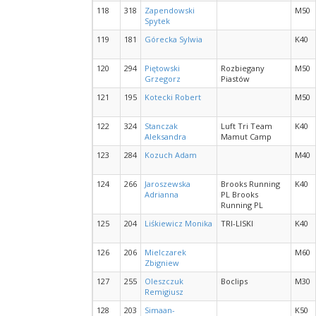
118
318
Zapendowski
M50
Spytek
119
181
Górecka Sylwia
K40
120
294
Piętowski
Rozbiegany
M50
Grzegorz
Piastów
121
195
Kotecki Robert
M50
122
324
Stanczak
Luft Tri Team
K40
Aleksandra
Mamut Camp
123
284
Kozuch Adam
M40
124
266
Jaroszewska
Brooks Running
K40
Adrianna
PL Brooks
Running PL
125
204
Liśkiewicz Monika
TRI-LISKI
K40
126
206
Mielczarek
M60
Zbigniew
127
255
Oleszczuk
Boclips
M30
Remigiusz
128
203
Simaan-
K50