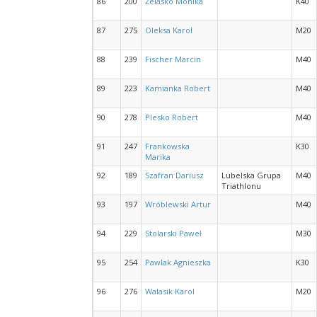
86
200
Żelasko Monika
K40
87
275
Oleksa Karol
M20
88
239
Fischer Marcin
M40
89
223
Kamianka Robert
M40
90
278
Plesko Robert
M40
91
247
Frankowska
K30
Marika
92
189
Szafran Dariusz
Lubelska Grupa
M40
Triathlonu
93
197
Wróblewski Artur
M40
94
229
Stolarski Paweł
M30
95
254
Pawlak Agnieszka
K30
96
276
Walasik Karol
M20