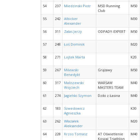
54
237
Miedzinski Piotr
MSD Running
M50
Club
55
242
Albicker
M30
Alexander
56
311
Zalas Jerzy
ODPADY-EXPERT
M50
57
248
Łoś Dominik
M20
58
271
Lojtek Marta
K20
59
267
Milewski
Grążawy
M50
Benedykt
60
317
Maliszewski
WARSAW
M40
Wojciech
MASTERS TEAM
61
274
Jagielski Szymon
Dziki z Łasina
M40
62
183
Szwedowicz
K30
Agnieszka
63
262
Włazałek
M20
Aleksander
64
228
Krzos Tomasz
AT Oświetlenie
M40
Koszal Triathlon