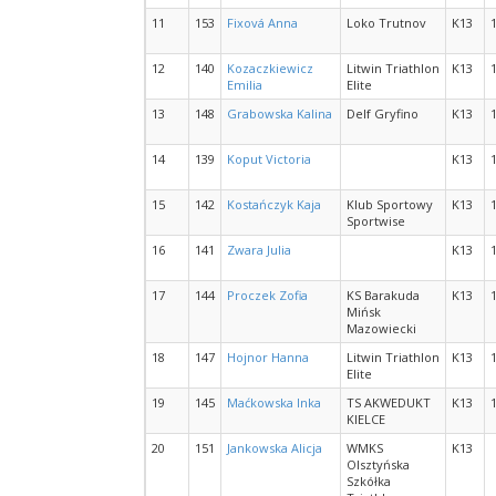
11
153
Fixová Anna
Loko Trutnov
K13
12
140
Kozaczkiewicz
Litwin Triathlon
K13
Emilia
Elite
13
148
Grabowska Kalina
Delf Gryfino
K13
14
139
Koput Victoria
K13
15
142
Kostańczyk Kaja
Klub Sportowy
K13
Sportwise
16
141
Zwara Julia
K13
17
144
Proczek Zofia
KS Barakuda
K13
Mińsk
Mazowiecki
18
147
Hojnor Hanna
Litwin Triathlon
K13
Elite
19
145
Maćkowska Inka
TS AKWEDUKT
K13
KIELCE
20
151
Jankowska Alicja
WMKS
K13
Olsztyńska
Szkółka