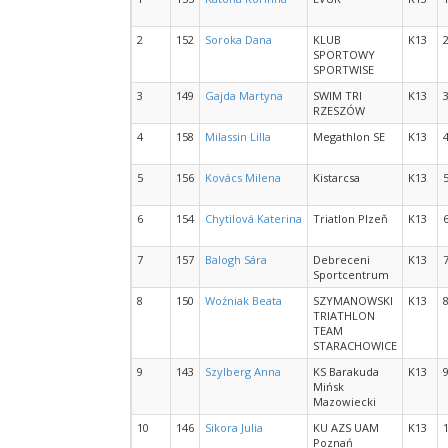
2
152
Soroka Dana
KLUB
K13
SPORTOWY
SPORTWISE
3
149
Gajda Martyna
SWIM TRI
K13
RZESZÓW
4
158
Milassin Lilla
Megathlon SE
K13
5
156
Kovács Milena
Kistarcsa
K13
6
154
Chytilová Katerina
Triatlon Plzeň
K13
7
157
Balogh Sára
Debreceni
K13
Sportcentrum
8
150
Woźniak Beata
SZYMANOWSKI
K13
TRIATHLON
TEAM
STARACHOWICE
9
143
Szylberg Anna
KS Barakuda
K13
Mińsk
Mazowiecki
10
146
Sikora Julia
KU AZS UAM
K13
Poznań