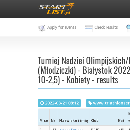
Apply for events
Check results
Turniej Nadziei Olimpijskich/
(Młodziczki) - Białystok 2022
10-2,5) - Kobiety - results
2022-08-21 08:12
www.triathlonseri
M‑ce
Nr
Nazwisko i imię
Klub
Kat.
1
155
Katona Korinna
EVUK
K13