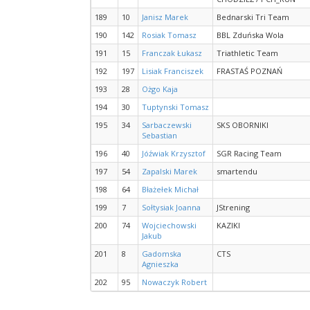
189
10
Janisz Marek
Bednarski Tri Team
190
142
Rosiak Tomasz
BBL Zduńska Wola
191
15
Franczak Łukasz
Triathletic Team
192
197
Lisiak Franciszek
FRASTAŚ POZNAŃ
193
28
Ożgo Kaja
194
30
Tuptynski Tomasz
195
34
Sarbaczewski
SKS OBORNIKI
Sebastian
196
40
Jóźwiak Krzysztof
SGR Racing Team
197
54
Zapalski Marek
smartendu
198
64
Błażełek Michał
199
7
Sołtysiak Joanna
JStrening
200
74
Wojciechowski
KAZIKI
Jakub
201
8
Gadomska
CTS
Agnieszka
202
95
Nowaczyk Robert