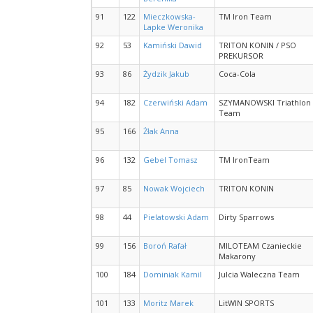
91
122
Mieczkowska-
TM Iron Team
Lapke Weronika
92
53
Kamiński Dawid
TRITON KONIN / PSO
PREKURSOR
93
86
Żydzik Jakub
Coca-Cola
94
182
Czerwiński Adam
SZYMANOWSKI Triathlon
Team
95
166
Żłak Anna
96
132
Gebel Tomasz
TM IronTeam
97
85
Nowak Wojciech
TRITON KONIN
98
44
Pielatowski Adam
Dirty Sparrows
99
156
Boroń Rafał
MILOTEAM Czanieckie
Makarony
100
184
Dominiak Kamil
Julcia Waleczna Team
101
133
Moritz Marek
LitWIN SPORTS