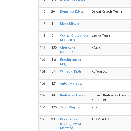
146
20
Konarska Edyta
Dawaj Kalach Team
147
111
Mąka Mikołaj
148
61
Wolny-Kruszyńska
Ławka Team
Michalina
149
135
Chenczke
KAZIKI
Dominik
150
168
Brachmańska
Kinga
151
67
Winiecki Piotr
KB Wartko
152
121
Antos Mateusz
153
14
Bednarek Łukasz
Łukasz Bednarek Łukasz
Bednarek
154
125
Zając Wojciech
FCN
155
93
Piotrowska-
TEAMOCHAL
Radziejewska
Marzena