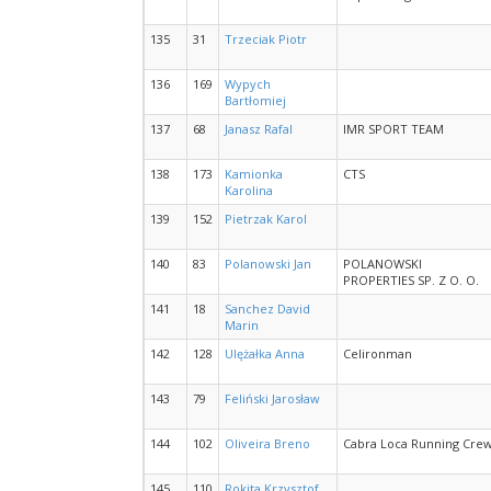
135
31
Trzeciak Piotr
136
169
Wypych
Bartłomiej
137
68
Janasz Rafal
IMR SPORT TEAM
138
173
Kamionka
CTS
Karolina
139
152
Pietrzak Karol
140
83
Polanowski Jan
POLANOWSKI
PROPERTIES SP. Z O. O.
141
18
Sanchez David
Marin
142
128
Ulężałka Anna
Celironman
143
79
Feliński Jarosław
144
102
Oliveira Breno
Cabra Loca Running Cre
145
110
Rokita Krzysztof