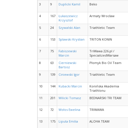
3
9
Duplicki Kamil
Beko
4
167
Łukaszewicz
Armaty Wrocław
Krzysztof
5
24
Szywalski Alan
Triathletic Team
6
153
Splawski Krystian
TRITON KONIN
7
75
Fabiszewski
TriWawa 226.pl /
Marcin
SpecializedWarsaw
8
63
Cierniewski
Płomyk Bio Oil Team
Bartosz
9
139
Ciniewski Igor
Triathletic Team
10
144
Kubacki Marcin
Konińska Akademia
Triathlonu
11
201
Wilicki Tomasz
BEDNARSKI TRI TEAM
12
72
Wołos Ewelina
TRIWAWA
13
175
Liputa Emilia
ALOHA TEAM