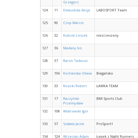
Grzegorz
124
11
Dewudzka Alicja
LABOSPORT Team
125
90
Czop Marcin
126
32
Kubicki Leszek
niezrzeszony
127
36
Madany Ivo
128
37
Baron Tadeusz
129
196
Kochanska Oliwia
Biegańsko
130
33
Rosicki Robert
ŁAWKA TEAM
131
17
Raczyński
BMI Sports Club
Przemysław
132
108
Wiatrowski Igor
133
57
Szałata Jacek
ProSport1
134
124
Wrzecian Adam
Łepek z Night Runners