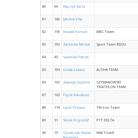
80
96
Rajczyk Karol
81
160
Jakubik Filip
82
159
Nowak Konrad
MBC Team
83
195
Zaremba Michał
Sport Team BIJOU
84
45
Sowiński Patryk
85
104
Gołąb Łukasz
ALOHA TEAM
86
193
Zawieja Szymon
SZYMANOWSKI
TRIATHLON TEAM
87
163
Fojcik Klaudiusz
88
174
Łęcki Tomasz
TM Iron Team
89
51
Skrok Krzysztof
PTT DELTA
90
73
Góralczyk-Płatek
WM Triself
Berenika