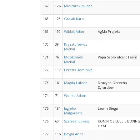
167
126
Mielcarek Miłosz
168
123
Gralak Karol
169
190
Wiklak Adam
AgMa Projekt
170
39
Krysztofowicz
Michał
171
76
Możdżonek
Papa Szoło elcaroTeam
Michał
172
117
Ferens Dominika
173
161
Magda Łukasz
Drużyna Orzecha
Żyrardów
174
71
Wonko Adam
175
181
Jagiełło
Lewin Biega
Małgorzata
176
60
Szalecki Lukasz
KONIN OSIEDLE 5 BOXIN
GYM
177
115
Beyga Anna