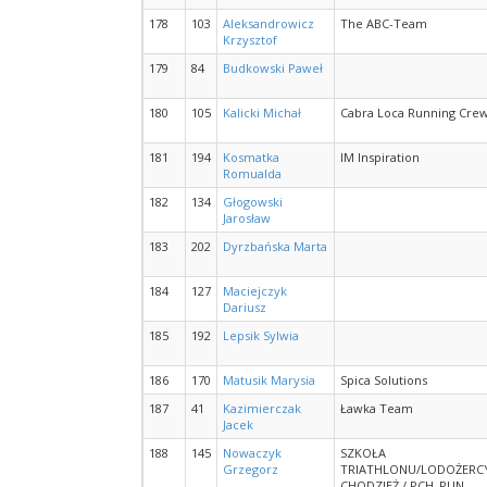
178
103
Aleksandrowicz
The ABC-Team
Krzysztof
179
84
Budkowski Paweł
180
105
Kalicki Michał
Cabra Loca Running Cre
181
194
Kosmatka
IM Inspiration
Romualda
182
134
Głogowski
Jarosław
183
202
Dyrzbańska Marta
184
127
Maciejczyk
Dariusz
185
192
Lepsik Sylwia
186
170
Matusik Marysia
Spica Solutions
187
41
Kazimierczak
Ławka Team
Jacek
188
145
Nowaczyk
SZKOŁA
Grzegorz
TRIATHLONU/LODOŻERC
CHODZIEŻ / PCH_RUN