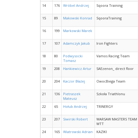
14
176
Wróbel Andrzej
Sqoora Training
15
89
Makowski Konrad
SqooraTraining
16
199
Markowski Marek
17
107
Adamczyk Jakub
Iron Fighters
18
80
Podwysocki
Vamos Racing Team
Tomasz
19
208
Hankiewicz Artur
SAEzenon_ direct floor
20
204
Kaczor Błażej
OwocBiega Team
21
136
Pietraszek
Szkoła Triathlonu
Mateusz
22
65
Hołub Andrzej
TRINERGY
23
207
Siwirski Robert
WARSAW MASTERS TEAM
WTT
24
165
Wiatrowski Adrian
KAZIKI