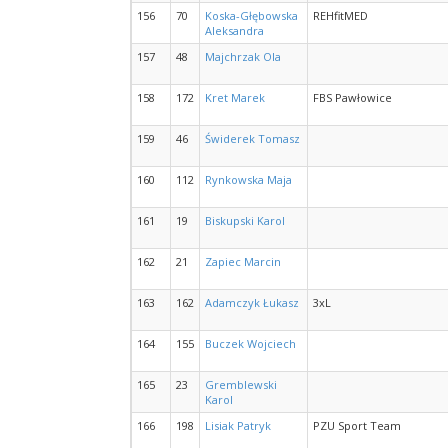
156
70
Koska-Głębowska
REHfitMED
Aleksandra
157
48
Majchrzak Ola
158
172
Kret Marek
FBS Pawłowice
159
46
Świderek Tomasz
160
112
Rynkowska Maja
161
19
Biskupski Karol
162
21
Zapiec Marcin
163
162
Adamczyk Łukasz
3xL
164
155
Buczek Wojciech
165
23
Gremblewski
Karol
166
198
Lisiak Patryk
PZU Sport Team