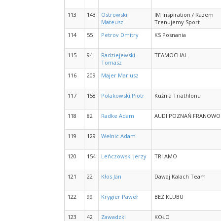
113
143
Ostrowski
IM Inspiration / Razem
Mateusz
Trenujemy Sport
114
55
Petrov Dmitry
KS Posnania
115
94
Radziejewski
TEAMOCHAL
Tomasz
116
209
Majer Mariusz
117
158
Polakowski Piotr
Kuźnia Triathlonu
118
82
Radke Adam
AUDI POZNAŃ FRANOWO
119
129
Wełnic Adam
120
154
Leńczowski Jerzy
TRI AMO
121
22
Kłos Jan
Dawaj Kalach Team
122
99
Krygier Paweł
BEZ KLUBU
123
42
Zawadzki
KOŁO