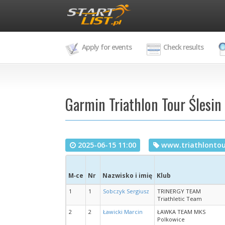
Apply for events
Check results
Garmin Triathlon Tour Ślesin 
2025-06-15 11:00
www.triathlontou
M‑ce
Nr
Nazwisko i imię
Klub
1
1
Sobczyk Sergiusz
TRINERGY TEAM
Triathletic Team
2
2
Ławicki Marcin
ŁAWKA TEAM MKS
Polkowice