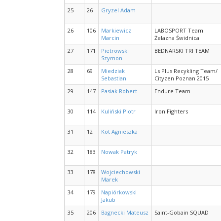
25
26
Gryzel Adam
26
106
Markiewicz
LABOSPORT Team
Marcin
Żelazna Świdnica
27
171
Pietrowski
BEDNARSKI TRI TEAM
Szymon
28
69
Miedziak
Ls Plus Recykling Team/
Sebastian
Cityzen Poznan 2015
29
147
Pasiak Robert
Endure Team
30
114
Kuliński Piotr
Iron Fighters
31
12
Kot Agnieszka
32
183
Nowak Patryk
33
178
Wojciechowski
Marek
34
179
Napiórkowski
Jakub
35
206
Bagnecki Mateusz
Saint-Gobain SQUAD