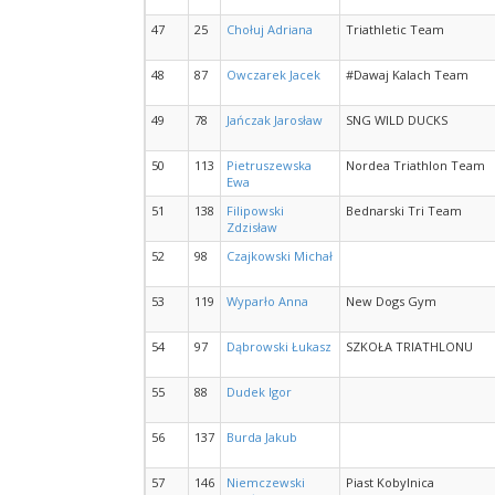
47
25
Chołuj Adriana
Triathletic Team
48
87
Owczarek Jacek
#Dawaj Kalach Team
49
78
Jańczak Jarosław
SNG WILD DUCKS
50
113
Pietruszewska
Nordea Triathlon Team
Ewa
51
138
Filipowski
Bednarski Tri Team
Zdzisław
52
98
Czajkowski Michał
53
119
Wyparło Anna
New Dogs Gym
54
97
Dąbrowski Łukasz
SZKOŁA TRIATHLONU
55
88
Dudek Igor
56
137
Burda Jakub
57
146
Niemczewski
Piast Kobylnica