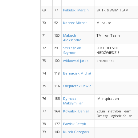
69
77
Pakulski Marcin
SK TRI&SWIM TEAM
70
52
Korzec Michał
Milhause
71
150
Makuch
TM Iron Team
Aleksandra
72
29
Szcześniak
SUCHOLESKIE
Szymon
NIEDŹWIEDZIE
73
100
witkowski jarek
drezdenko
74
118
Bernaciak Michał
75
116
Olejniczak Dawid
76
185
Dymacz
IM Inspiration
Maksymilian
77
164
Kowalski Daniel
Zdun Triathlon Team
Omega Logistic Kalisz
78
177
Pawlak Patryk
79
140
Kurek Grzegorz