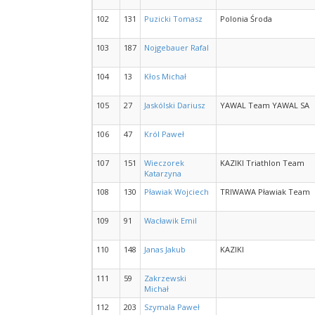
102
131
Puzicki Tomasz
Polonia Środa
103
187
Nojgebauer Rafal
104
13
Kłos Michał
105
27
Jaskólski Dariusz
YAWAL Team YAWAL SA
106
47
Król Paweł
107
151
Wieczorek
KAZIKI Triathlon Team
Katarzyna
108
130
Pławiak Wojciech
TRIWAWA Pławiak Team
109
91
Wacławik Emil
110
148
Janas Jakub
KAZIKI
111
59
Zakrzewski
Michał
112
203
Szymala Paweł