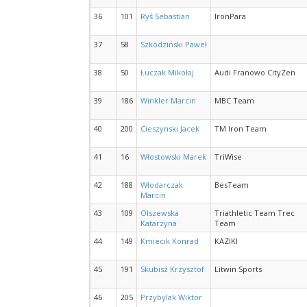
36
101
Ryś Sebastian
IronPara
37
58
Szkodziński Paweł
38
50
Łuczak Mikołaj
Audi Franowo CityZen
39
186
Winkler Marcin
MBC Team
40
200
Cieszynski Jacek
TM Iron Team
41
16
Włostowski Marek
TriWise
42
188
Włodarczak
BesTeam
Marcin
43
109
Olszewska
Triathletic Team Trec
Katarzyna
Team
44
149
Kmiecik Konrad
KAZIKI
45
191
Skubisz Krzysztof
Litwin Sports
46
205
Przybylak Wiktor