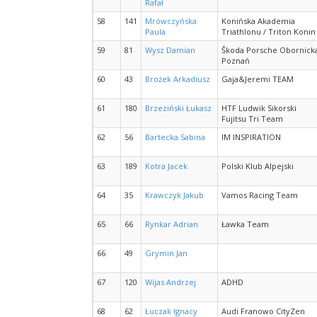
Rafał
58
141
Mrówczyńska
Konińska Akademia
Paula
Triathlonu / Triton Konin
59
81
Wysz Damian
Škoda Porsche Obornick
Poznań
60
43
Brożek Arkadiusz
Gaja&Jeremi TEAM
61
180
Brzeziński Łukasz
HTF Ludwik Sikorski
Fujitsu Tri Team
62
56
Bartecka Sabina
IM INSPIRATION
63
189
Kotra Jacek
Polski Klub Alpejski
64
35
Krawczyk Jakub
Vamos Racing Team
65
66
Rynkar Adrian
Ławka Team
66
49
Grymin Jan
67
120
Wijas Andrzej
ADHD
68
62
Łuczak Ignacy
Audi Franowo CityZen