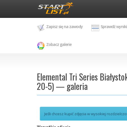
Zapisz się na zawody
Sprawdź wyniki
Zobacz galerie
Elemental Tri Series Białysto
20-5) — galeria
Jeśli chcesz kupić zdjęcia w wysokiej rozdzielczo