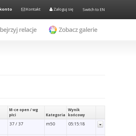
 konto
Kontakt
Zaloguj się
Switch to EN
bejrzyj relacje
Zobacz galerie
M-ce open / wg
Wynik
płci
Kategoria
końcowy
37 / 37
m50
05:15:18