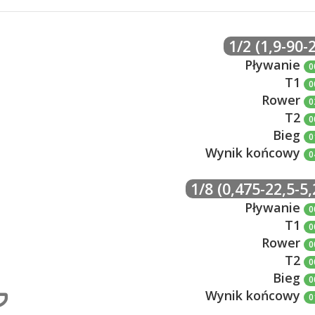
1/2 (1,9-90-
Pływanie
0
T1
0
Rower
0
T2
0
Bieg
0
Wynik końcowy
0
1/8 (0,475-22,5-5,
Pływanie
0
T1
0
Rower
0
T2
0
Bieg
0
Wynik końcowy
0