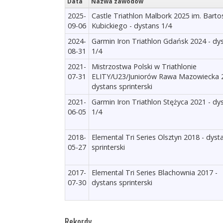
Data
Nazwa zawodów
2025-
Castle Triathlon Malbork 2025 im. Barto
09-06
Kubickiego - dystans 1/4
2024-
Garmin Iron Triathlon Gdańsk 2024 - dy
08-31
1/4
2021-
Mistrzostwa Polski w Triathlonie
07-31
ELITY/U23/Juniorów Rawa Mazowiecka 
dystans sprinterski
2021-
Garmin Iron Triathlon Stężyca 2021 - dy
06-05
1/4
2018-
Elemental Tri Series Olsztyn 2018 - dyst
05-27
sprinterski
2017-
Elemental Tri Series Blachownia 2017 -
07-30
dystans sprinterski
Rekordy