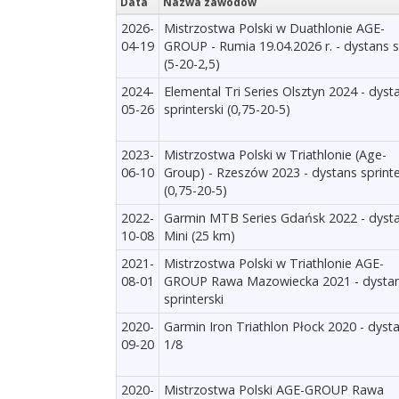
Data
Nazwa zawodów
2026-
Mistrzostwa Polski w Duathlonie AGE-
04-19
GROUP - Rumia 19.04.2026 r. - dystans s
(5-20-2,5)
2024-
Elemental Tri Series Olsztyn 2024 - dyst
05-26
sprinterski (0,75-20-5)
2023-
Mistrzostwa Polski w Triathlonie (Age-
06-10
Group) - Rzeszów 2023 - dystans sprinte
(0,75-20-5)
2022-
Garmin MTB Series Gdańsk 2022 - dyst
10-08
Mini (25 km)
2021-
Mistrzostwa Polski w Triathlonie AGE-
08-01
GROUP Rawa Mazowiecka 2021 - dysta
sprinterski
2020-
Garmin Iron Triathlon Płock 2020 - dyst
09-20
1/8
2020-
Mistrzostwa Polski AGE-GROUP Rawa