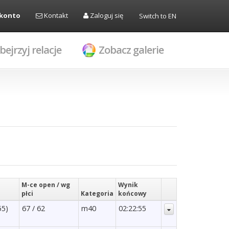
 konto
Kontakt
Zaloguj się
Switch to EN
bejrzyj relacje
Zobacz galerie
M-ce open / wg
Wynik
płci
Kategoria
końcowy
55)
67 / 62
m40
02:22:55