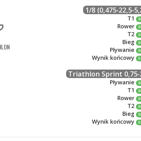
1/8 (0,475-22,5-5,
T1
0
Rower
0
T2
0
Bieg
0
HLON
Pływanie
0
Wynik końcowy
0
Triathlon Sprint 0,75-
Pływanie
0
T1
0
Rower
0
T2
0
Bieg
0
Wynik końcowy
0