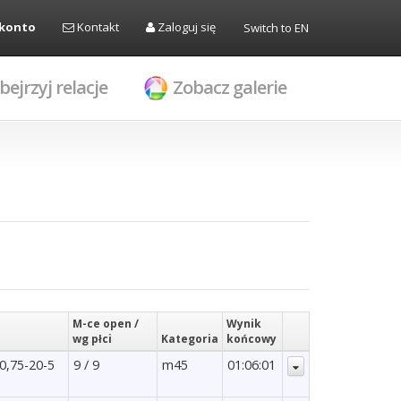
 konto
Kontakt
Zaloguj się
Switch to EN
bejrzyj relacje
Zobacz galerie
M-ce open /
Wynik
wg płci
Kategoria
końcowy
 0,75-20-5
9 / 9
m45
01:06:01