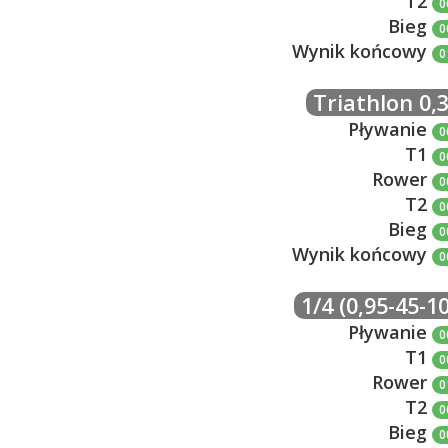
T2
0
Bieg
0
Wynik końcowy
0
Triathlon 0,3
Pływanie
0
T1
0
Rower
0
T2
0
Bieg
0
Wynik końcowy
0
1/4 (0,95-45-10
Pływanie
0
T1
0
Rower
0
T2
0
Bieg
0