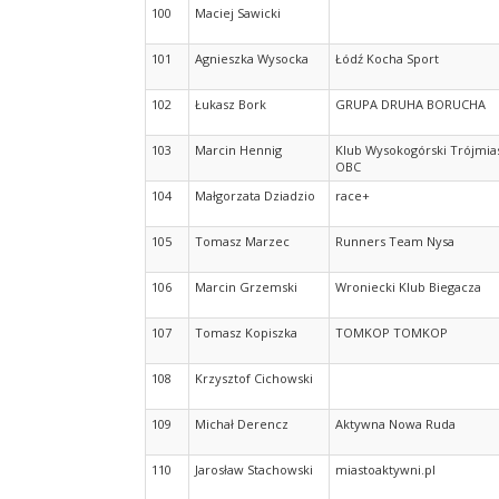
100
Maciej Sawicki
101
Agnieszka Wysocka
Łódź Kocha Sport
102
Łukasz Bork
GRUPA DRUHA BORUCHA
103
Marcin Hennig
Klub Wysokogórski Trójmias
OBC
104
Małgorzata Dziadzio
race+
105
Tomasz Marzec
Runners Team Nysa
106
Marcin Grzemski
Wroniecki Klub Biegacza
107
Tomasz Kopiszka
TOMKOP TOMKOP
108
Krzysztof Cichowski
109
Michał Derencz
Aktywna Nowa Ruda
110
Jarosław Stachowski
miastoaktywni.pl