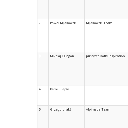
2
Pawel Mijakowski
Mijakowski Team
3
Mikołaj Czingon
puszyste kotki inspiration
4
Kamil Ciepły
5
Grzegorz Jakś
Alpimade Team