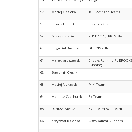
57
Maciej Ciesielski
#1512WingedHearts
58
Łukasz Hubert
Biegolas Koszalin
59
Grzegorz Sułek
FUNDACJA JEPPESENA
60
Jorge Del Bosque
DUBOIS RUN
61
Marek Jaroszewski
Brooks Running PL BROOK
Running PL
62
Sławomir Cieślik
63
Maciej Murawski
Miki Team
64
Mateusz Czachurski
Ex Team
65
Dariusz Zawisza
BCT Team BCT Team
66
Krzysztof Kolenda
220V/Kalmar Runners