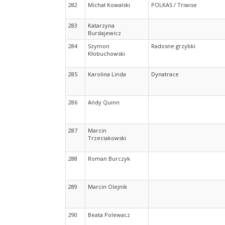
282
Michał Kowalski
POLKAS / Triwise
283
Katarzyna
Burdajewicz
284
Szymon
Radosne grzybki
Kłobuchowski
285
Karolina Linda
Dynatrace
286
Andy Quinn
287
Marcin
Trzeciakowski
288
Roman Burczyk
289
Marcin Olejnik
290
Beata Polewacz