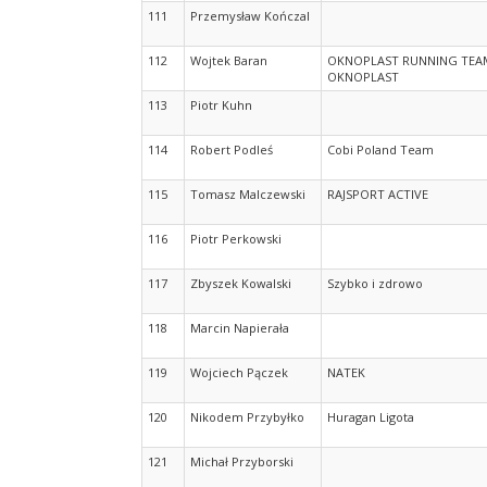
111
Przemysław Kończal
112
Wojtek Baran
OKNOPLAST RUNNING TEA
OKNOPLAST
113
Piotr Kuhn
114
Robert Podleś
Cobi Poland Team
115
Tomasz Malczewski
RAJSPORT ACTIVE
116
Piotr Perkowski
117
Zbyszek Kowalski
Szybko i zdrowo
118
Marcin Napierała
119
Wojciech Pączek
NATEK
120
Nikodem Przybyłko
Huragan Ligota
121
Michał Przyborski