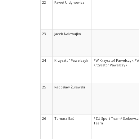
22
Paweł Uldynowicz
23
Jacek Nalewajko
24
Krzysztof Pawelczyk
PW Krzysztof Pawelczyk P
Krzysztof Pawelczyk
25
Radosław Żulewski
26
Tomasz Baś
PZU Sport Team/ Stokowcz
Team