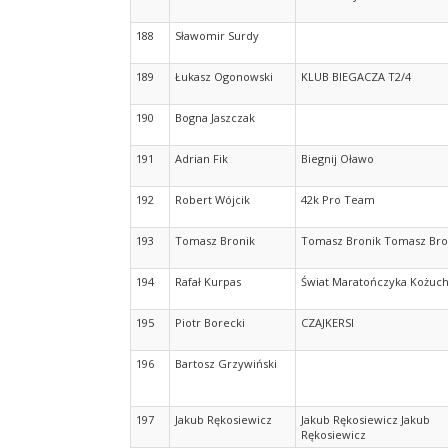
188
Sławomir Surdy
189
Łukasz Ogonowski
KLUB BIEGACZA T2/4
190
Bogna Jaszczak
191
Adrian Fik
Biegnij Oławo
192
Robert Wójcik
42k Pro Team
193
Tomasz Bronik
Tomasz Bronik Tomasz Bro
194
Rafał Kurpas
Świat Maratończyka Kożuc
195
Piotr Borecki
CZAJKERSI
196
Bartosz Grzywiński
197
Jakub Rękosiewicz
Jakub Rękosiewicz Jakub
Rękosiewicz