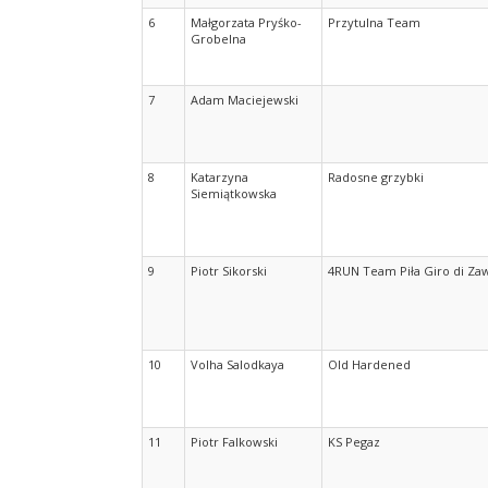
6
Małgorzata Pryśko-
Przytulna Team
Grobelna
7
Adam Maciejewski
8
Katarzyna
Radosne grzybki
Siemiątkowska
9
Piotr Sikorski
4RUN Team Piła Giro di Za
10
Volha Salodkaya
Old Hardened
11
Piotr Falkowski
KS Pegaz