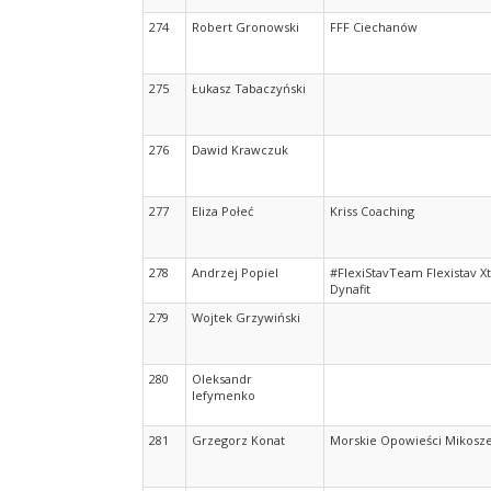
274
Robert Gronowski
FFF Ciechanów
275
Łukasz Tabaczyński
276
Dawid Krawczuk
277
Eliza Połeć
Kriss Coaching
278
Andrzej Popiel
#FlexiStavTeam Flexistav Xt
Dynafit
279
Wojtek Grzywiński
280
Oleksandr
Iefymenko
281
Grzegorz Konat
Morskie Opowieści Mikosz