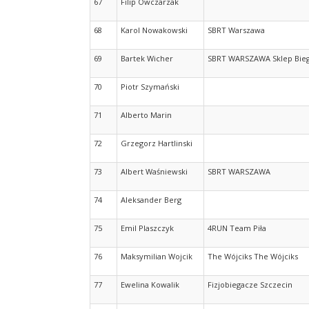
67
Filip Owczarzak
68
Karol Nowakowski
SBRT Warszawa
69
Bartek Wicher
SBRT WARSZAWA Sklep Bie
70
Piotr Szymański
71
Alberto Marin
72
Grzegorz Hartlinski
73
Albert Waśniewski
SBRT WARSZAWA
74
Aleksander Berg
75
Emil Plaszczyk
4RUN Team Piła
76
Maksymilian Wojcik
The Wójciks The Wójciks
77
Ewelina Kowalik
Fizjobiegacze Szczecin