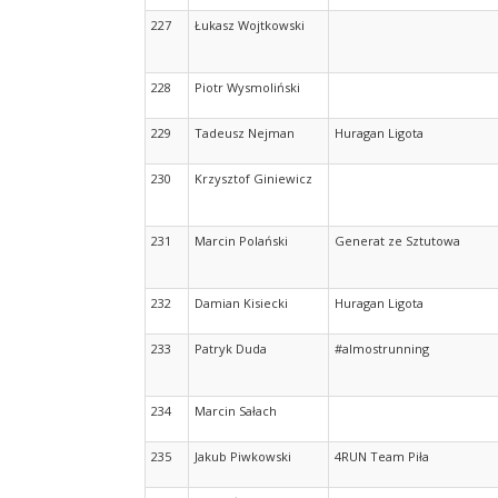
227
Łukasz Wojtkowski
228
Piotr Wysmoliński
229
Tadeusz Nejman
Huragan Ligota
230
Krzysztof Giniewicz
231
Marcin Polański
Generat ze Sztutowa
232
Damian Kisiecki
Huragan Ligota
233
Patryk Duda
#almostrunning
234
Marcin Sałach
235
Jakub Piwkowski
4RUN Team Piła