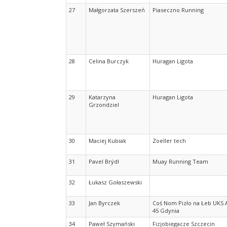
27
Małgorzata Szerszeń
Piaseczno Running
28
Celina Burczyk
Huragan Ligota
29
Katarzyna
Huragan Ligota
Grzondziel
30
Maciej Kubiak
Zoeller tech
31
Pavel Brýdl
Muay Running Team
32
Łukasz Gołaszewski
33
Jan Byrczek
Coś Nom Pizło na Łeb UKS
45 Gdynia
34
Paweł Szymański
Fizjobiegacze Szczecin