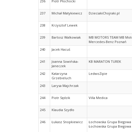
236
Piotr Płochocki
237
Michał Matykiewicz
DzieciakiChojraki.pl
238
Krzysztof Lewek
239
Bartosz Walkowiak
MB MOTORS TEAM MB Mot
Mercedes-Benz Poznań
240
Jacek Hacuś
241
Joanna Sowińska-
KB MARATON TUREK
Janeczek
242
Katarzyna
LedwoZipie
Grzebieluch
243
Larysa Majchrzak
244
Piotr Sędzik
Villa Medica
245
Klaudia Szydło
246
Łukasz Snopkiewicz
Łochowska Grupa Biegowa
Łochowska Grupa Biegowa