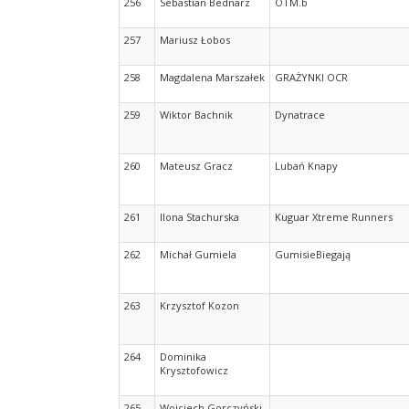
256
Sebastian Bednarz
OTM.b
257
Mariusz Łobos
258
Magdalena Marszałek
GRAŻYNKI OCR
259
Wiktor Bachnik
Dynatrace
260
Mateusz Gracz
Lubań Knapy
261
Ilona Stachurska
Kuguar Xtreme Runners
262
Michał Gumiela
GumisieBiegają
263
Krzysztof Kozon
264
Dominika
Krysztofowicz
265
Wojciech Gorczyński