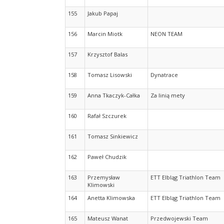
155
Jakub Papaj
156
Marcin Miotk
NEON TEAM
157
Krzysztof Balas
158
Tomasz Lisowski
Dynatrace
159
Anna Tkaczyk-Całka
Za linią mety
160
Rafał Szczurek
161
Tomasz Sinkiewicz
162
Paweł Chudzik
163
Przemysław
ETT Elbląg Triathlon Team
Klimowski
164
Anetta Klimowska
ETT Elbląg Triathlon Team
165
Mateusz Wanat
Przedwojewski Team