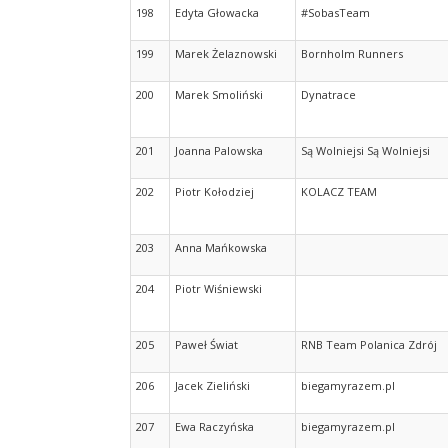
198
Edyta Głowacka
#SobasTeam
199
Marek Żelaznowski
Bornholm Runners
200
Marek Smoliński
Dynatrace
201
Joanna Palowska
Są Wolniejsi Są Wolniejsi
202
Piotr Kołodziej
KOLACZ TEAM
203
Anna Mańkowska
204
Piotr Wiśniewski
205
Paweł Świat
RNB Team Polanica Zdrój
206
Jacek Zieliński
biegamyrazem.pl
207
Ewa Raczyńska
biegamyrazem.pl