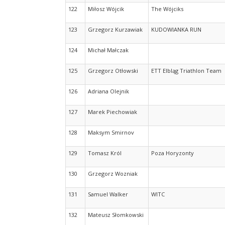
122
Miłosz Wójcik
The Wójciks
123
Grzegorz Kurzawiak
KUDOWIANKA RUN
124
Michał Małczak
125
Grzegorz Otłowski
ETT Elbląg Triathlon Team
126
Adriana Olejnik
127
Marek Piechowiak
128
Maksym Smirnov
129
Tomasz Król
Poza Horyzonty
130
Grzegorz Wozniak
131
Samuel Walker
WITC
132
Mateusz Słomkowski