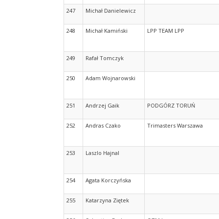
247
Michał Danielewicz
248
Michał Kamiński
LPP TEAM LPP
249
Rafał Tomczyk
250
Adam Wojnarowski
251
Andrzej Gaik
PODGÓRZ TORUŃ
252
Andras Czako
Trimasters Warszawa
253
Laszlo Hajnal
254
Agata Korczyńska
255
Katarzyna Ziętek