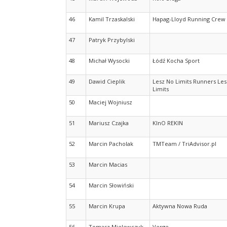
46
Kamil Trzaskalski
Hapag-Lloyd Running Crew
47
Patryk Przybylski
48
Michał Wysocki
Łódź Kocha Sport
49
Dawid Cieplik
Lesz No Limits Runners Le
Limits
50
Maciej Wojniusz
51
Mariusz Czajka
KInO REKIN
52
Marcin Pacholak
TMTeam / TriAdvisor.pl
53
Marcin Macias
54
Marcin Słowiński
55
Marcin Krupa
Aktywna Nowa Ruda
56
Tomasz Mielewczyk
Verge