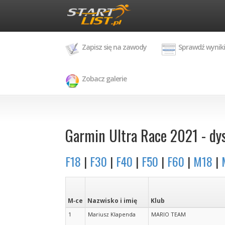
Zapisz się na zawody
Sprawdź wyniki
Zobacz galerie
Garmin Ultra Race 2021 - dys
F18
|
F30
|
F40
|
F50
|
F60
|
M18
|
M‑ce
Nazwisko i imię
Klub
1
Mariusz Klapenda
MARIO TEAM