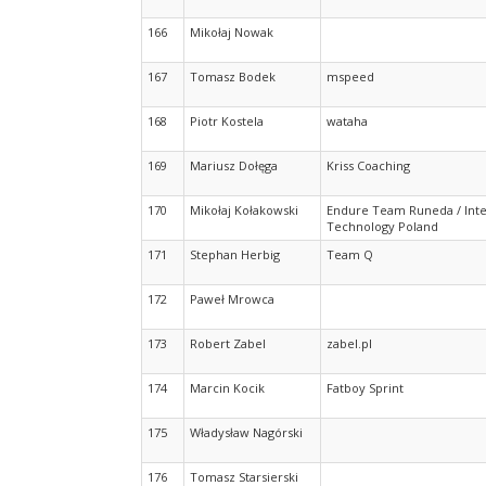
166
Mikołaj Nowak
167
Tomasz Bodek
mspeed
168
Piotr Kostela
wataha
169
Mariusz Dołęga
Kriss Coaching
170
Mikołaj Kołakowski
Endure Team Runeda / Inte
Technology Poland
171
Stephan Herbig
Team Q
172
Paweł Mrowca
173
Robert Zabel
zabel.pl
174
Marcin Kocik
Fatboy Sprint
175
Władysław Nagórski
176
Tomasz Starsierski