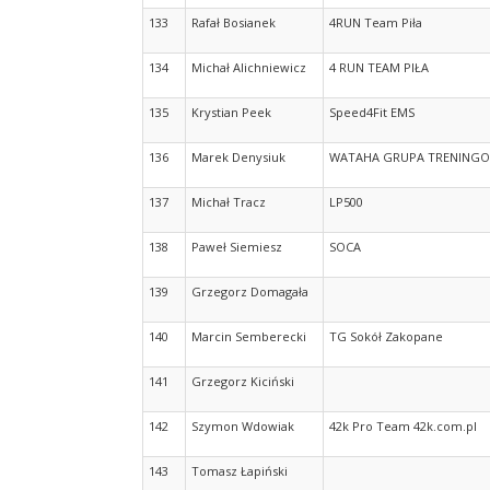
133
Rafał Bosianek
4RUN Team Piła
134
Michał Alichniewicz
4 RUN TEAM PIŁA
135
Krystian Peek
Speed4Fit EMS
136
Marek Denysiuk
WATAHA GRUPA TRENING
137
Michał Tracz
LP500
138
Paweł Siemiesz
SOCA
139
Grzegorz Domagała
140
Marcin Semberecki
TG Sokół Zakopane
141
Grzegorz Kiciński
142
Szymon Wdowiak
42k Pro Team 42k.com.pl
143
Tomasz Łapiński