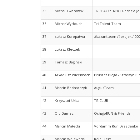
35
Michal Twarowski
TRISPACE/TREK Fundacja J
36
Michał Wysłouch
Tri Talent Team
37
Łukasz Kuropatwa
#bazantteam /#projekt100
38
Lukasz Kleczek
39
Tomasz Bagiński
40
Arkadiusz Wicenbach
Pruszcz Biega / Straszyn Bi
41
Marcin Bednarczyk
AugusTeam
42
Krzysztof Urban
TRICLUB
43
Olo Damec
OchajoRUN & Friends
44
Marcin Małecki
Vordamm Run Drezdenko
45
Marcin Wojewoda
Koło Biega