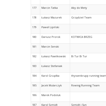
177
Marcin Tatka
Aby do Mety
178
Łukasz Mazurek
Grządziel Team
179
Paweł Lipiński
180
Dariusz Prorok
KOTWICA BRZEG
181
Marcin Senski
182
Łukasz Pawlikowski
Bi Tur Bi Tur
183
Łukasz Stefaniak
184
Karol Grządka
thyssenkrupp running tea
185
Jacek Mularczyk
Rowing Running Team
186
Marek Podoluk
187
Karol Szmidt
Szmidt i Syn