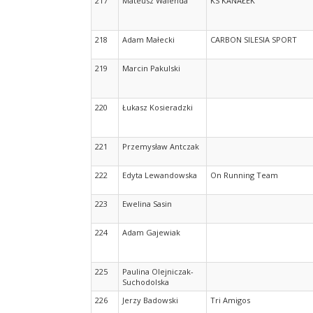
217
Mateusz Walenda
KS KANAŁEK
218
Adam Małecki
CARBON SILESIA SPORT
219
Marcin Pakulski
220
Łukasz Kosieradzki
221
Przemysław Antczak
222
Edyta Lewandowska
On Running Team
223
Ewelina Sasin
224
Adam Gajewiak
225
Paulina Olejniczak-
Suchodolska
226
Jerzy Badowski
Tri Amigos