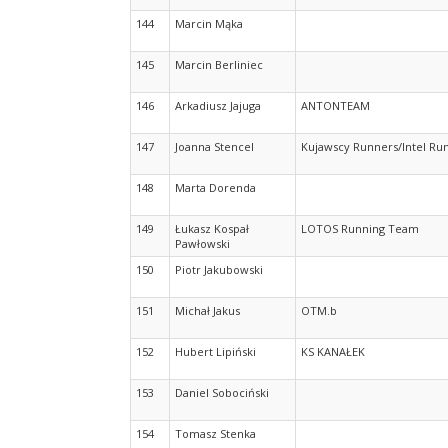
144
Marcin Mąka
145
Marcin Berliniec
146
Arkadiusz Jajuga
ANTONTEAM
147
Joanna Stencel
Kujawscy Runners/Intel Ru
148
Marta Dorenda
149
Łukasz Kospał
LOTOS Running Team
Pawłowski
150
Piotr Jakubowski
151
Michał Jakus
OTM.b
152
Hubert Lipiński
KS KANAŁEK
153
Daniel Sobociński
154
Tomasz Stenka