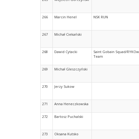
266
Marcin Henel
NSK RUN
267
Michał Ciekański
268
Dawid Cytacki
Saint Gobain Squad/RYKOw
Team
269
Michał Gleszczyński
270
Jerzy Sukow
271
Anna Heneczkowska
272
Bartosz Puchalski
273
Oksana Kutsko