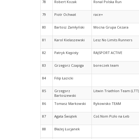
78
Robert Kozak
Ronal Polska Run
79
Piotr Ochwat
race+
80
Bartosz Zamłyński
Mocna Grupa Cezara
81
Karol Kielaszewski
Lesz No Limits Runners
82
Patryk Kiępisty
RAJSPORT ACTIVE
83
Grzegorz Czapiga
boreczek team
84
Filip Łazicki
85
Grzegorz
Litwin Triathlon Team (LTT)
Bartoszewski
86
Tomasz Markowski
Rykowisko TEAM
87
Agata Świątek
Coś Nom Pizło na Łeb
88
Błażej Łucjanek