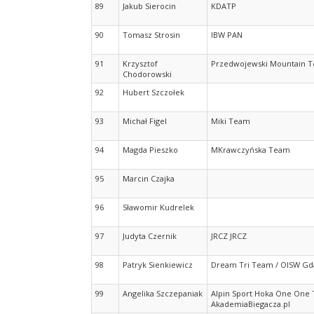
89
Jakub Sierocin
KDATP
90
Tomasz Strosin
IBW PAN
91
Krzysztof
Przedwojewski Mountain 
Chodorowski
92
Hubert Szczołek
93
Michał Figel
Miki Team
94
Magda Pieszko
MKrawczyńska Team
95
Marcin Czajka
96
Sławomir Kudrelek
97
Judyta Czernik
JRCZ JRCZ
98
Patryk Sienkiewicz
Dream Tri Team / OISW Gd
99
Angelika Szczepaniak
Alpin Sport Hoka One One 
AkademiaBiegacza.pl