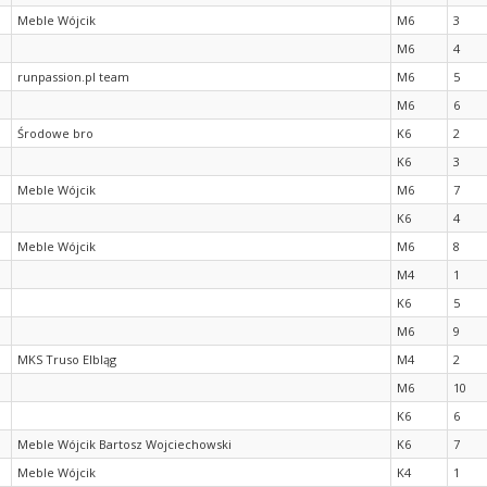
Meble Wójcik
M6
3
M6
4
runpassion.pl team
M6
5
M6
6
Środowe bro
K6
2
K6
3
Meble Wójcik
M6
7
K6
4
Meble Wójcik
M6
8
M4
1
K6
5
M6
9
MKS Truso Elbląg
M4
2
M6
10
K6
6
Meble Wójcik Bartosz Wojciechowski
K6
7
Meble Wójcik
K4
1