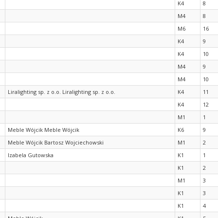
K4
8
M4
8
M6
16
K4
9
K4
10
M4
9
M4
10
Liralighting sp. z o.o. Liralighting sp. z o.o.
K4
11
K4
12
M1
1
Meble Wójcik Meble Wójcik
K6
9
Meble Wójcik Bartosz Wojciechowski
M1
2
Izabela Gutowska
K1
1
K1
2
M1
3
K1
3
K1
4