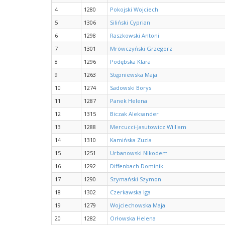
4
1280
Pokojski Wojciech
5
1306
Siliński Cyprian
6
1298
Raszkowski Antoni
7
1301
Mrówczyński Grzegorz
8
1296
Podębska Klara
9
1263
Stępniewska Maja
10
1274
Sadowski Borys
11
1287
Panek Helena
12
1315
Biczak Aleksander
13
1288
Mercucci-Jasutowicz William
14
1310
Kamińska Zuzia
15
1251
Urbanowski Nikodem
16
1292
Diffenbach Dominik
17
1290
Szymański Szymon
18
1302
Czerkawska Iga
19
1279
Wojciechowska Maja
20
1282
Orłowska Helena