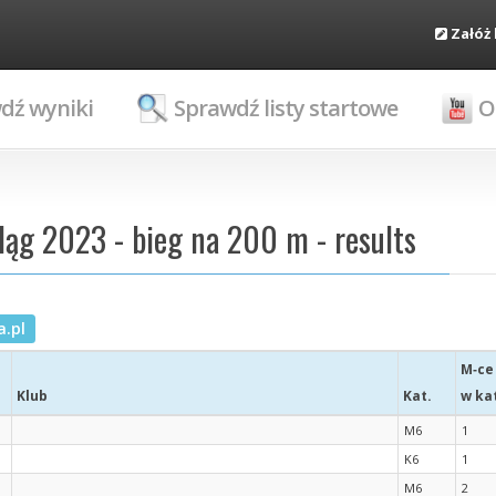
Załóż
dź wyniki
Sprawdź listy startowe
O
g 2023 - bieg na 200 m - results
.pl
M‑ce
Klub
Kat.
w ka
M6
1
K6
1
M6
2