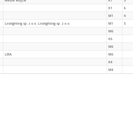
Meble Wójcik
K1
5
K1
6
M1
4
Liralighting sp. z o.o. Liralighting sp. z o.o.
M1
5
M6
K6
M6
LIRA
M6
K4
M4