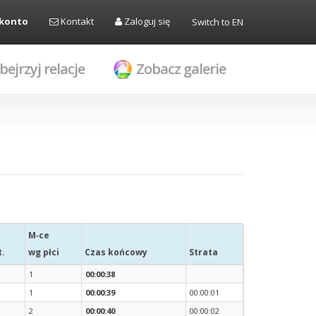
 konto
Kontakt
Zaloguj się
Switch to EN
bejrzyj relacje
Zobacz galerie
M‑ce
t.
wg płci
Czas końcowy
Strata
1
00:00:38
1
00:00:39
00:00:01
2
00:00:40
00:00:02