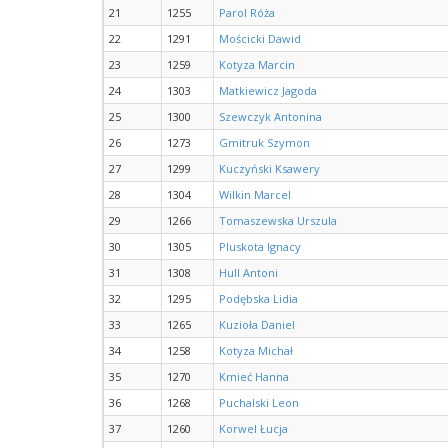
21
1255
Parol Róża
22
1291
Mościcki Dawid
23
1259
Kotyza Marcin
24
1303
Matkiewicz Jagoda
25
1300
Szewczyk Antonina
26
1273
Gmitruk Szymon
27
1299
Kuczyński Ksawery
28
1304
Wilkin Marcel
29
1266
Tomaszewska Urszula
30
1305
Pluskota Ignacy
31
1308
Hull Antoni
32
1295
Podębska Lidia
33
1265
Kuzioła Daniel
34
1258
Kotyza Michał
35
1270
Kmieć Hanna
36
1268
Puchalski Leon
37
1260
Korwel Łucja