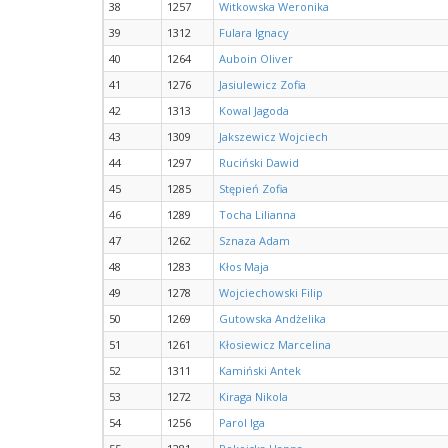
38
1257
Witkowska Weronika
39
1312
Fulara Ignacy
40
1264
Auboin Oliver
41
1276
Jasiulewicz Zofia
42
1313
Kowal Jagoda
43
1309
Jakszewicz Wojciech
44
1297
Ruciński Dawid
45
1285
Stępień Zofia
46
1289
Tocha Lilianna
47
1262
Sznaza Adam
48
1283
Kłos Maja
49
1278
Wojciechowski Filip
50
1269
Gutowska Andżelika
51
1261
Kłosiewicz Marcelina
52
1311
Kamiński Antek
53
1272
Kiraga Nikola
54
1256
Parol Iga