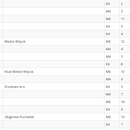
K4
2
M4
3
M6
11
K4
3
K4
4
Meble Wójcik
M6
12
M4
4
M4
5
K6
8
Klub Meble Wójcik
M6
13
M4
6
Środowe bro
K4
5
M4
7
M6
14
K4
6
Zbigniew Puchalski
M6
15
K4
7