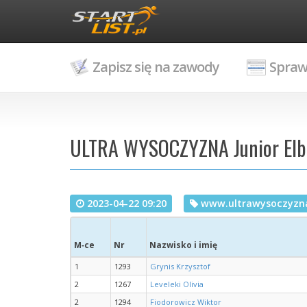
Zapisz się na zawody
Spraw
ULTRA WYSOCZYZNA Junior Elblą
2023-04-22 09:20
www.ultrawysoczyzna
M‑ce
Nr
Nazwisko i imię
1
1293
Grynis Krzysztof
2
1267
Leveleki Olivia
2
1294
Fiodorowicz Wiktor