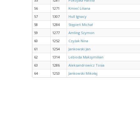
55
1281
Pokojska Hanna
56
1271
Kmieć Liliana
57
1307
Hull Ignacy
58
1284
Stępień Michał
59
1277
Amling Szymon
60
1252
Czyżak Nina
61
1254
Jankowski Jan
62
1314
Lebioda Maksymilian
63
1286
Aleksandrowicz Tosia
64
1253
Jankowski Mikołaj