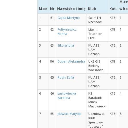
M‑ce
M‑ce
Nr
Nazwisko i imię
Klub
Kat.
w ka
1
61
Gajda Martyna
SwimTri
K15
1
Rzeszow
2
62
Foltyniewicz
Litwin
K18
1
Hanna
Triathlon
Elite
3
63
Sikora Julia
KU AZS
K15
2
UAM
Poznań
4
86
Duban Aleksandra
UKS G-8
K18
2
Bielany
Warszawa
5
65
Rosin Zofia
KU AZS
K15
3
UAM
Poznań
6
66
Łastowiecka
KS
K15
4
Karolina
Barakuda
Mińsk
Mazowiecki
7
68
Jóźwiak Matylda
Uczniowski
K15
5
Klub
Sportowy
"Lusowo"