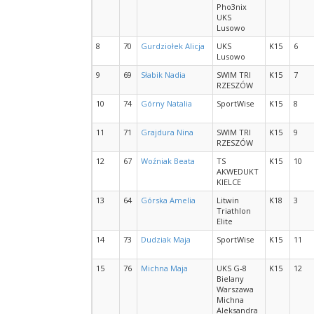
Pho3nix
UKS
Lusowo
8
70
Gurdziołek Alicja
UKS
K15
6
Lusowo
9
69
Słabik Nadia
SWIM TRI
K15
7
RZESZÓW
10
74
Górny Natalia
SportWise
K15
8
11
71
Grajdura Nina
SWIM TRI
K15
9
RZESZÓW
12
67
Woźniak Beata
TS
K15
10
AKWEDUKT
KIELCE
13
64
Górska Amelia
Litwin
K18
3
Triathlon
Elite
14
73
Dudziak Maja
SportWise
K15
11
15
76
Michna Maja
UKS G-8
K15
12
Bielany
Warszawa
Michna
Aleksandra