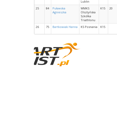
Lublin
25
84
Puławska
WMKS
K15
20
Agnieszka
Olsztyńska
Szkółka
Triathlonu
26
75
Bartkowiak Hanna
KS Posnania
K15