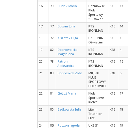
16
79
Dudek Maria
Uczniowski
K15
13
Klub
Sportowy
"Lusowo"
17
77
Dołgań Julia
KTS
K15
14
IRONMAN
18
72
Kiszczak Olga
UKP UNIA
K15
15
Oświęcim
19
82
Dobrowolska
KTS
K18
4
Magdalena
IRONMAN
20
78
Patron
KTS
K15
16
Aleksandra
IRONMAN
21
83
Dobroskok Zofia
MIEJSKI
K18
5
KLUB
SPORTOWY
POLKOWICE
22
81
Góźdź Maria
Klub
K15
17
SportLove
Kielce
23
80
Bądkowska Julia
Litwin
K15
18
Triathlon
Elite
24
85
Roczon Jagoda
UKS 51
K15
19