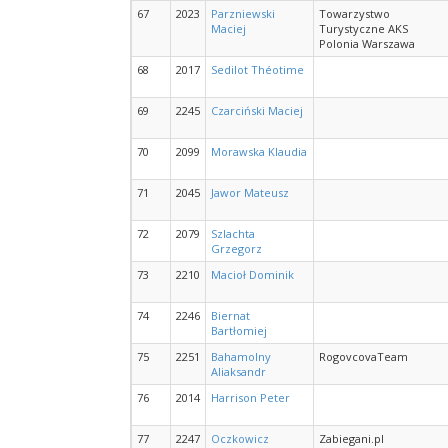
67
2023
Parzniewski
Towarzystwo
Maciej
Turystyczne AKS
Polonia Warszawa
68
2017
Sedilot Théotime
69
2245
Czarciński Maciej
70
2099
Morawska Klaudia
71
2045
Jawor Mateusz
72
2079
Szlachta
Grzegorz
73
2210
Macioł Dominik
74
2246
Biernat
Bartłomiej
75
2251
Bahamolny
RogovcovaTeam
Aliaksandr
76
2014
Harrison Peter
77
2247
Oczkowicz
Zabiegani.pl