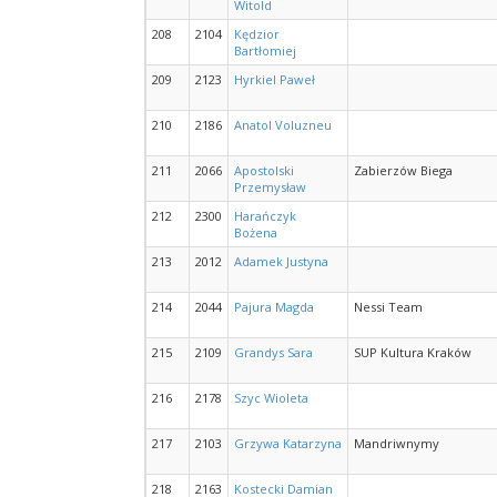
Witold
208
2104
Kędzior
Bartłomiej
209
2123
Hyrkiel Paweł
210
2186
Anatol Voluzneu
211
2066
Apostolski
Zabierzów Biega
Przemysław
212
2300
Harańczyk
Bożena
213
2012
Adamek Justyna
214
2044
Pajura Magda
Nessi Team
215
2109
Grandys Sara
SUP Kultura Kraków
216
2178
Szyc Wioleta
217
2103
Grzywa Katarzyna
Mandriwnymy
218
2163
Kostecki Damian