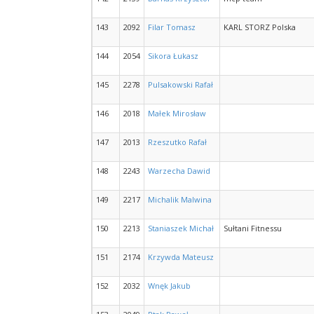
143
2092
Filar Tomasz
KARL STORZ Polska
144
2054
Sikora Łukasz
145
2278
Pulsakowski Rafał
146
2018
Małek Mirosław
147
2013
Rzeszutko Rafał
148
2243
Warzecha Dawid
149
2217
Michalik Malwina
150
2213
Staniaszek Michał
Sułtani Fitnessu
151
2174
Krzywda Mateusz
152
2032
Wnęk Jakub