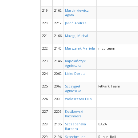
219
2162
Marcinkiewicz
Agata
220
2212
Jaroń Andrzej
221
2166
Mazgaj Michał
222
2140
Marszałek Mariola
mcp team
223
2146
Kapelańczyk
Agnieszka
224
2062
Liske Dorota
225
2068
Szczygieł
FitPark Team
Agnieszka
226
2001
Wołoszczak Filip
227
2209
Kostkowski
Kazimierz
228
2105
Szczepańska
BAZA
Barbara
229
2196
Sztechmiler
Run 'n' Roll