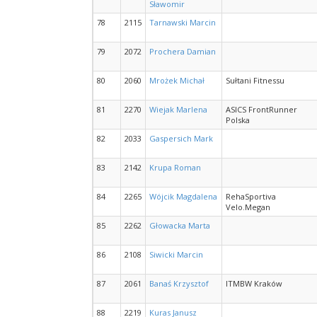
Sławomir
78
2115
Tarnawski Marcin
79
2072
Prochera Damian
80
2060
Mrożek Michał
Sułtani Fitnessu
81
2270
Wiejak Marlena
ASICS FrontRunner
Polska
82
2033
Gaspersich Mark
83
2142
Krupa Roman
84
2265
Wójcik Magdalena
RehaSportiva
Velo.Megan
85
2262
Głowacka Marta
86
2108
Siwicki Marcin
87
2061
Banaś Krzysztof
ITMBW Kraków
88
2219
Kuras Janusz