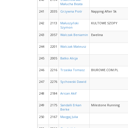
Małucha Beata
241
2035
Grzywna Piotr
Napping After 5k
242
2113
Małuszyński
KULTOWE SZOPY
Szymon
243
2057
Walczak Beniamin
Ewelina
244
2201
Walczak Mateusz
245
2005
Batko Alicja
246
2216
Trzaska Tomasz
BIUROWE.COM.PL
247
2276
Sychowski Dawid
248
2184
Arican Akif
249
2175
Sandalli Erkan
Milestone Running
Berke
250
2167
Mazgaj Julia