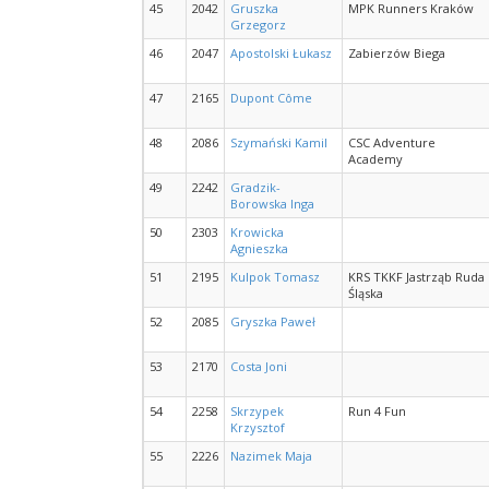
45
2042
Gruszka
MPK Runners Kraków
Grzegorz
46
2047
Apostolski Łukasz
Zabierzów Biega
47
2165
Dupont Côme
48
2086
Szymański Kamil
CSC Adventure
Academy
49
2242
Gradzik-
Borowska Inga
50
2303
Krowicka
Agnieszka
51
2195
Kulpok Tomasz
KRS TKKF Jastrząb Ruda
Śląska
52
2085
Gryszka Paweł
53
2170
Costa Joni
54
2258
Skrzypek
Run 4 Fun
Krzysztof
55
2226
Nazimek Maja