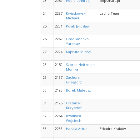
23
2052
Popiel Andrzej
popsmart.pl
24
2287
Kwiatkowski
Lacho Team
Michael
25
2231
Polak Jarosław
26
2267
Omelianenko
Yaroslav
27
2224
Kajstura Michał
28
2150
Szorek Heitzman
Monika
29
2197
Zachura
Grzegorz
30
2193
Borek Mateusz
31
2125
Olszański
Krzysztof
32
2264
Rzadkosz
Wojciech
33
2238
Hadała Artur
Eskadra Kraków