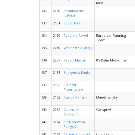
Klisz
132
2230
Strankowska
Justyna
133
2181
Suder Piotr
134
2180
Rzucidło Paweł
Euroclear Running
Team
135
2249
Wojcieszak Patryk
136
2277
Radzik Marcin
KS Dalin Myślenice
137
2155
Baczyńska Paula
138
2056
Lipiecki
Przemyslaw
139
2102
Kustov Roman
Mandriwnyky
140
2282
Gutmajer
Go Aptiv!
Grzegorz
141
2214
Gruszkowska
Patrycja
142
2139
Barnaś Krzysztof
mcp team