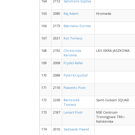
164
2112
Salomons Sophia
165
2080
Raj Adam
Hromada
166
2173
Marziano Dorota
167
2021
Kot Tomasz
168
2192
Chróścicka
LKS ISKRA JASZKOWA
Karolina
169
2008
Frydel Rafal
170
2088
Pytel Krzysztof
171
2110
Pawelec Piotr
172
2269
Bartoszek
Saint-Gobain SQUAD
Tomasz
173
2187
Lenart Piotr
N50 Centrum
Treningowe TRX i
Kalistenika
174
2010
Sadowski Paweł