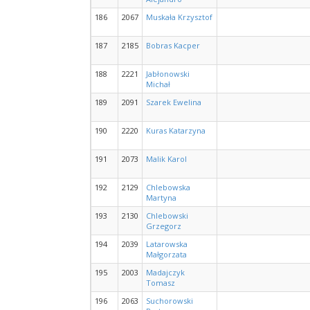
186
2067
Muskała Krzysztof
187
2185
Bobras Kacper
188
2221
Jabłonowski
Michał
189
2091
Szarek Ewelina
190
2220
Kuras Katarzyna
191
2073
Malik Karol
192
2129
Chlebowska
Martyna
193
2130
Chlebowski
Grzegorz
194
2039
Latarowska
Małgorzata
195
2003
Madajczyk
Tomasz
196
2063
Suchorowski