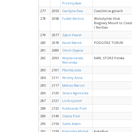
Przemysław
277
2055
Gardyna Ewa
Coachini w górach
278
2058
Fudali Bartosz
Wolsztyński Klub
Biegowy Mount to Coast
/ NorDan
279
2077
Zębol Paweł
280
2078
Karaś Marek
PODGÓRZ TORUŃ
281
2089
Olech Dajana
282
2093
Wojnarowska
KARL STORZ Polska
Weronika
283
2101
Płachta Julia
284
2111
Wrotny Anna
285
2117
Matras Marcin
286
2120
Straus Agnieszka
287
2121
Lis Krzysztof
288
2132
Kulikowski Piotr
289
2149
Ożana Piotr
290
2156
Sułek Adam
291
2159
Kokoszka Michał
KokoRun