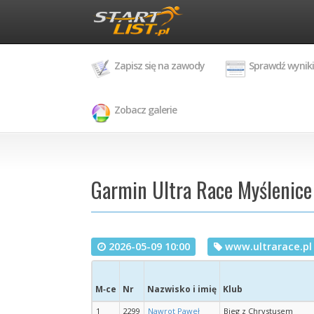
Zapisz się na zawody
Sprawdź wyniki
Zobacz galerie
Garmin Ultra Race Myślenice 
2026-05-09 10:00
www.ultrarace.pl
M‑ce
Nr
Nazwisko i imię
Klub
1
2299
Nawrot Paweł
Bieg z Chrystusem