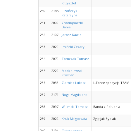
Krzysztof
230
2145
Lizończyk
Katarzyna
231
2002
Chomątowski
Daniel
232
2107
Jarosz Dawid
233
2020
Imiński Cezary
234
2070
Tomczak Tomasz
235
2222
Modzelewski
Krystian
236
2038
Ziarniak Łukasz
L.Force spedycja TEAM
237
2171
Noga Magdalena
238
2097
Wilimski Tomasz
Banda z Południa
239
2022
Kruk Małgorzata
Żyję jak Bydlak
240
2194
Ostachowska-