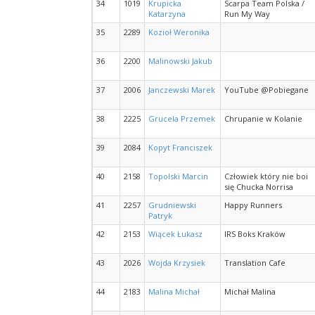
34
1019
Krupicka
Scarpa Team Polska /
Katarzyna
Run My Way
35
2289
Kozioł Weronika
36
2200
Malinowski Jakub
37
2006
Janczewski Marek
YouTube @Pobiegane
38
2225
Grucela Przemek
Chrupanie w Kolanie
39
2084
Kopyt Franciszek
40
2158
Topolski Marcin
Człowiek który nie boi
się Chucka Norrisa
41
2257
Grudniewski
Happy Runners
Patryk
42
2153
Wiącek Łukasz
IRS Boks Kraków
43
2026
Wojda Krzysiek
Translation Cafe
44
2183
Malina Michał
Michał Malina