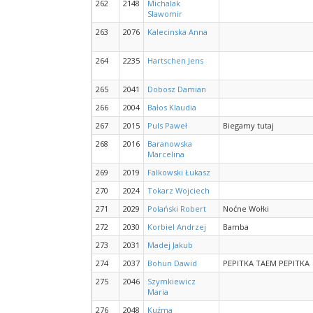
262
2148
Michalak
Slawomir
263
2076
Kalecinska Anna
264
2235
Hartschen Jens
265
2041
Dobosz Damian
266
2004
Bałos Klaudia
267
2015
Puls Paweł
Biegamy tutaj
268
2016
Baranowska
Marcelina
269
2019
Falkowski Łukasz
270
2024
Tokarz Wojciech
271
2029
Polański Robert
Noćne Wołki
272
2030
Korbiel Andrzej
Bamba
273
2031
Madej Jakub
274
2037
Bohun Dawid
PEPITKA TAEM PEPITKA
275
2046
Szymkiewicz
Maria
276
2048
Kuźma