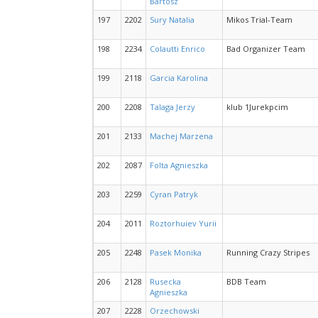
Bartosz
197
2202
Sury Natalia
Mikos Trial-Team
198
2234
Colautti Enrico
Bad Organizer Team
199
2118
Garcia Karolina
200
2208
Talaga Jerzy
klub 1Jurekpcim
201
2133
Machej Marzena
202
2087
Folta Agnieszka
203
2259
Cyran Patryk
204
2011
Roztorhuiev Yurii
205
2248
Pasek Monika
Running Crazy Stripes
206
2128
Rusecka
BDB Team
Agnieszka
207
2228
Orzechowski