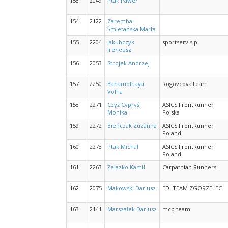
153
2049
Ptak Paweł
154
2122
Zaremba-
Śmietańska Marta
155
2204
Jakubczyk
sportservis.pl
Ireneusz
156
2053
Strojek Andrzej
157
2250
Bahamolnaya
RogovcovaTeam
Volha
158
2271
Czyż Cypryś
ASICS FrontRunner
Monika
Polska
159
2272
Bieńczak Zuzanna
ASICS FrontRunner
Poland
160
2273
Ptak Michał
ASICS FrontRunner
Poland
161
2263
Żelazko Kamil
Carpathian Runners
162
2075
Makowski Dariusz
EDI TEAM ZGORZELEC
163
2141
Marszałek Dariusz
mcp team