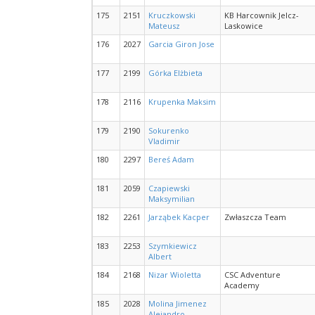
175
2151
Kruczkowski
KB Harcownik Jelcz-
Mateusz
Laskowice
176
2027
Garcia Giron Jose
177
2199
Górka Elżbieta
178
2116
Krupenka Maksim
179
2190
Sokurenko
Vladimir
180
2297
Bereś Adam
181
2059
Czapiewski
Maksymilian
182
2261
Jarząbek Kacper
Zwłaszcza Team
183
2253
Szymkiewicz
Albert
184
2168
Nizar Wioletta
CSC Adventure
Academy
185
2028
Molina Jimenez
Alejandro