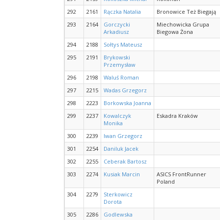
292
2161
Rączka Natalia
Bronowice Też Biegają
293
2164
Gorczycki
Miechowicka Grupa
Arkadiusz
Biegowa Żona
294
2188
Sołtys Mateusz
295
2191
Brykowski
Przemysław
296
2198
Waluś Roman
297
2215
Wadas Grzegorz
298
2223
Borkowska Joanna
299
2237
Kowalczyk
Eskadra Kraków
Monika
300
2239
Iwan Grzegorz
301
2254
Daniluk Jacek
302
2255
Ceberak Bartosz
303
2274
Kusiak Marcin
ASICS FrontRunner
Poland
304
2279
Sterkowicz
Dorota
305
2286
Godlewska