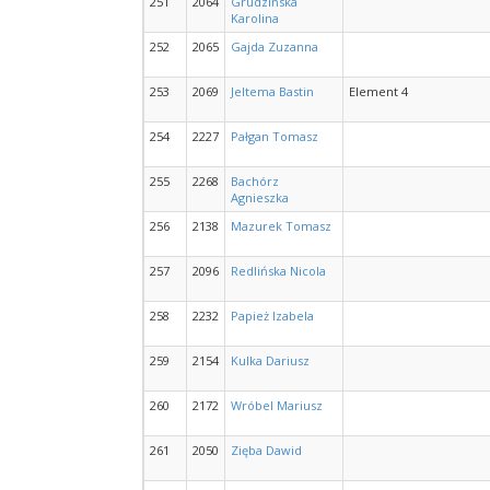
251
2064
Grudzińska
Karolina
252
2065
Gajda Zuzanna
253
2069
Jeltema Bastin
Element 4
254
2227
Pałgan Tomasz
255
2268
Bachórz
Agnieszka
256
2138
Mazurek Tomasz
257
2096
Redlińska Nicola
258
2232
Papież Izabela
259
2154
Kulka Dariusz
260
2172
Wróbel Mariusz
261
2050
Zięba Dawid