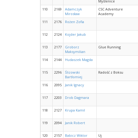
Myślenice
110
2169
Adamczyk
CSC Adventure
Mirosław
Academy
111
2176
Rożen Zofia
112
2124
Kojder Jakub
113
2177
Groborz
Glue Running
Maksymilian
114
2144
Hudaszek Magda
115
2296
Ślizowski
Radość z Boksu
Bartłomiej
116
2095
Janik Ignacy
117
2203
Drob Dagmara
118
2127
Krupa Kamil
119
2094
Janik Robert
120
2157
Babicz Wiktor
Uj