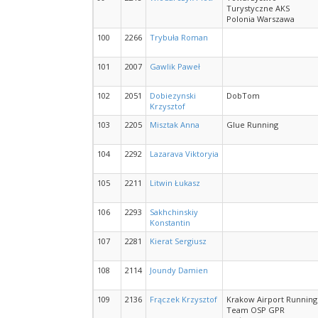
Turystyczne AKS
Polonia Warszawa
100
2266
Trybuła Roman
101
2007
Gawlik Paweł
102
2051
Dobiezynski
DobTom
Krzysztof
103
2205
Misztak Anna
Glue Running
104
2292
Lazarava Viktoryia
105
2211
Litwin Łukasz
106
2293
Sakhchinskiy
Konstantin
107
2281
Kierat Sergiusz
108
2114
Joundy Damien
109
2136
Frączek Krzysztof
Krakow Airport Running
Team OSP GPR