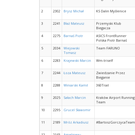
2
2302
Brysz Michał
KS Dalin Myślenice
3
2241
Błaż Mateusz
Przemyski Klub
Biegacza
4
2275
Barnaś Piotr
ASICS FrontRunner
Polska Piotr Barnaś
5
2034
Wiejowski
Team FARUNO
Tomasz
6
2283
Krajewski Marcin
Wm-triself
7
2244
Łoza Mateusz
Zwiedzanie Przez
Bieganie
8
2288
Winiarski Kamil
360Trail
9
2025
Sałach Marcin
Kraków Airport Running
Team
10
2295
Grucel Sławomir
11
2189
Mróz Arkadiusz
#BartoszGorczycaTeam
12
2143
Amelineau