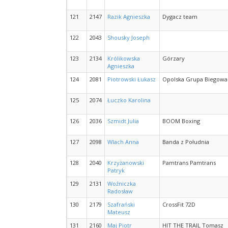
121
2147
Razik Agnieszka
Dygacz team
122
2043
Shousky Joseph
123
2134
Królikowska
Górzary
Agnieszka
124
2081
Piotrowski Łukasz
Opolska Grupa Biegowa
125
2074
Łuczko Karolina
126
2036
Szmidt Julia
BOOM Boxing
127
2098
Wlach Anna
Banda z Południa
128
2040
Krzyżanowski
Pamtrans Pamtrans
Patryk
129
2131
Woźniczka
Radosław
130
2179
Szafrański
CrossFit 72D
Mateusz
131
2160
Maj Piotr
HIT THE TRAIL Tomasz