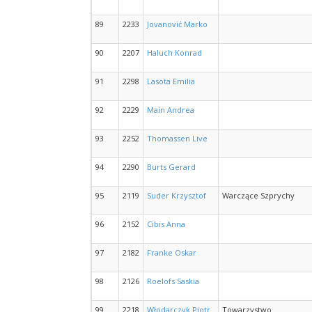
89
2233
Jovanović Marko
90
2207
Haluch Konrad
91
2298
Lasota Emilia
92
2229
Main Andrea
93
2252
Thomassen Live
94
2290
Burts Gerard
95
2119
Suder Krzysztof
Warczące Szprychy
96
2152
Cibis Anna
97
2182
Franke Oskar
98
2126
Roelofs Saskia
99
2218
Włodarczyk Piotr
Towarzystwo