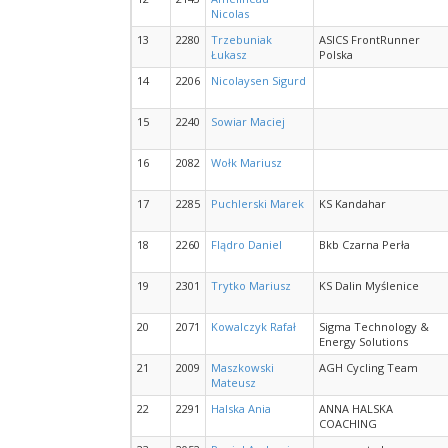
Nicolas
13
2280
Trzebuniak
ASICS FrontRunner
Łukasz
Polska
14
2206
Nicolaysen Sigurd
15
2240
Sowiar Maciej
16
2082
Wołk Mariusz
17
2285
Puchlerski Marek
KS Kandahar
18
2260
Flądro Daniel
Bkb Czarna Perła
19
2301
Trytko Mariusz
KS Dalin Myślenice
20
2071
Kowalczyk Rafał
Sigma Technology &
Energy Solutions
21
2009
Maszkowski
AGH Cycling Team
Mateusz
22
2291
Halska Ania
ANNA HALSKA
COACHING