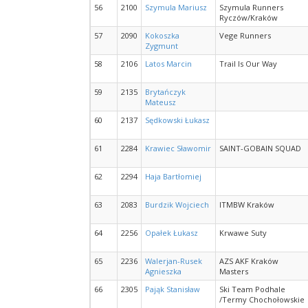
56
2100
Szymula Mariusz
Szymula Runners
Ryczów/Kraków
57
2090
Kokoszka
Vege Runners
Zygmunt
58
2106
Latos Marcin
Trail Is Our Way
59
2135
Brytańczyk
Mateusz
60
2137
Sędkowski Łukasz
61
2284
Krawiec Sławomir
SAINT-GOBAIN SQUAD
62
2294
Haja Bartłomiej
63
2083
Burdzik Wojciech
ITMBW Kraków
64
2256
Opałek Łukasz
Krwawe Suty
65
2236
Walerjan-Rusek
AZS AKF Kraków
Agnieszka
Masters
66
2305
Pająk Stanisław
Ski Team Podhale
/Termy Chochołowskie