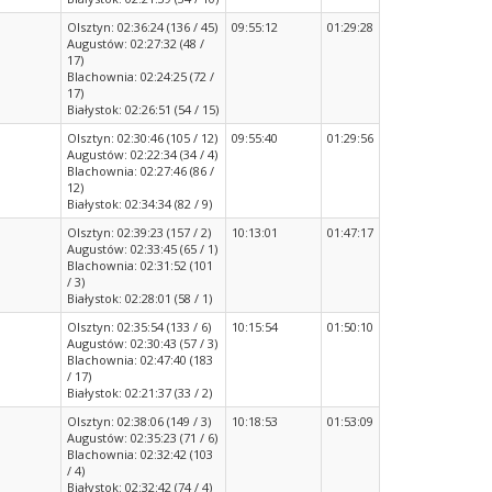
Olsztyn: 02:36:24 (136 / 45)
09:55:12
01:29:28
Augustów: 02:27:32 (48 /
17)
Blachownia: 02:24:25 (72 /
17)
Białystok: 02:26:51 (54 / 15)
Olsztyn: 02:30:46 (105 / 12)
09:55:40
01:29:56
Augustów: 02:22:34 (34 / 4)
Blachownia: 02:27:46 (86 /
12)
Białystok: 02:34:34 (82 / 9)
Olsztyn: 02:39:23 (157 / 2)
10:13:01
01:47:17
Augustów: 02:33:45 (65 / 1)
Blachownia: 02:31:52 (101
/ 3)
Białystok: 02:28:01 (58 / 1)
Olsztyn: 02:35:54 (133 / 6)
10:15:54
01:50:10
Augustów: 02:30:43 (57 / 3)
Blachownia: 02:47:40 (183
/ 17)
Białystok: 02:21:37 (33 / 2)
Olsztyn: 02:38:06 (149 / 3)
10:18:53
01:53:09
Augustów: 02:35:23 (71 / 6)
Blachownia: 02:32:42 (103
/ 4)
Białystok: 02:32:42 (74 / 4)