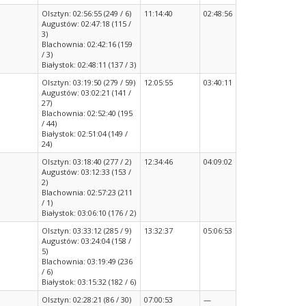
Olsztyn: 02:56:55 (249 / 6)
11:14:40
02:48:56
Augustów: 02:47:18 (115 /
3)
Blachownia: 02:42:16 (159
/ 3)
Białystok: 02:48:11 (137 / 3)
Olsztyn: 03:19:50 (279 / 59)
12:05:55
03:40:11
Augustów: 03:02:21 (141 /
27)
Blachownia: 02:52:40 (195
/ 44)
Białystok: 02:51:04 (149 /
24)
Olsztyn: 03:18:40 (277 / 2)
12:34:46
04:09:02
Augustów: 03:12:33 (153 /
2)
Blachownia: 02:57:23 (211
/ 1)
Białystok: 03:06:10 (176 / 2)
Olsztyn: 03:33:12 (285 / 9)
13:32:37
05:06:53
Augustów: 03:24:04 (158 /
5)
Blachownia: 03:19:49 (236
/ 6)
Białystok: 03:15:32 (182 / 6)
Olsztyn: 02:28:21 (86 / 30)
07:00:53
—