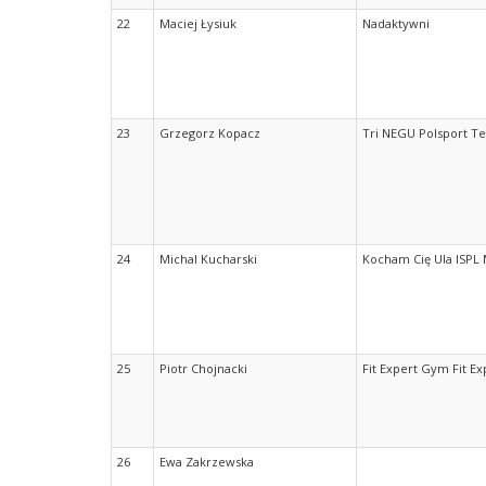
22
Maciej Łysiuk
Nadaktywni
23
Grzegorz Kopacz
Tri NEGU Polsport T
24
Michal Kucharski
Kocham Cię Ula ISPL 
25
Piotr Chojnacki
Fit Expert Gym Fit E
26
Ewa Zakrzewska