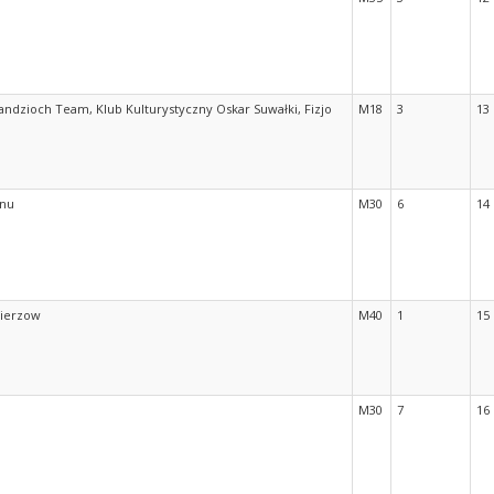
Wandzioch Team, Klub Kulturystyczny Oskar Suwałki, Fizjo
M18
3
13
onu
M30
6
14
bierzow
M40
1
15
M30
7
16