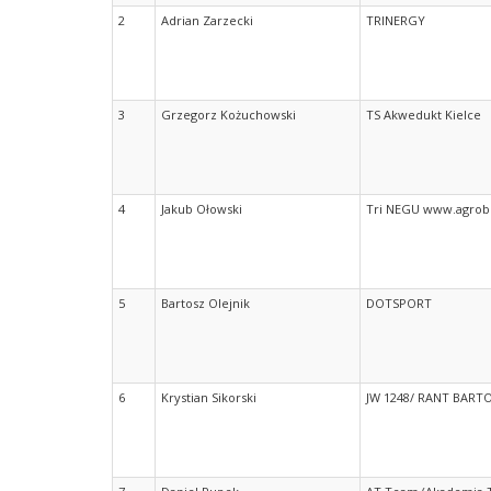
2
Adrian Zarzecki
TRINERGY
3
Grzegorz Kożuchowski
TS Akwedukt Kielce
4
Jakub Ołowski
Tri NEGU www.agrob
5
Bartosz Olejnik
DOTSPORT
6
Krystian Sikorski
JW 1248/ RANT BART