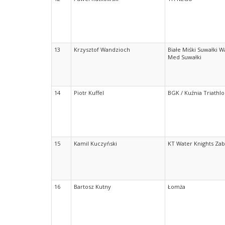
13
Krzysztof Wandzioch
Białe Miśki Suwałki 
Med Suwałki
14
Piotr Kuffel
BGK / Kuźnia Triathl
15
Kamil Kuczyński
KT Water Knights Za
16
Bartosz Kutny
Łomża