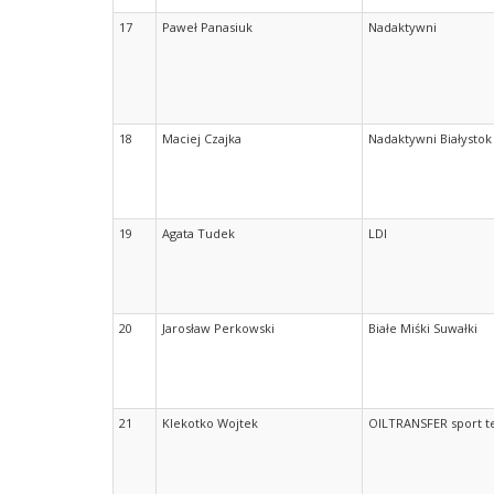
17
Paweł Panasiuk
Nadaktywni
18
Maciej Czajka
Nadaktywni Białystok
19
Agata Tudek
LDI
20
Jarosław Perkowski
Białe Miśki Suwałki
21
Klekotko Wojtek
OILTRANSFER sport 