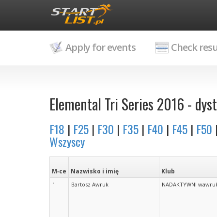
Apply for events
Check resu
Elemental Tri Series 2016 - dyst
F18
|
F25
|
F30
|
F35
|
F40
|
F45
|
F50
Wszyscy
M‑ce
Nazwisko i imię
Klub
1
Bartosz Awruk
NADAKTYWNI wawruk