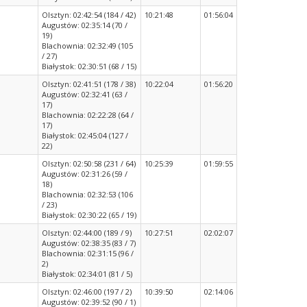
Olsztyn: 02:42:54 (184 / 42)
10:21:48
01:56:04
Augustów: 02:35:14 (70 /
19)
Blachownia: 02:32:49 (105
/ 27)
Białystok: 02:30:51 (68 / 15)
Olsztyn: 02:41:51 (178 / 38)
10:22:04
01:56:20
Augustów: 02:32:41 (63 /
17)
Blachownia: 02:22:28 (64 /
17)
Białystok: 02:45:04 (127 /
22)
Olsztyn: 02:50:58 (231 / 64)
10:25:39
01:59:55
Augustów: 02:31:26 (59 /
18)
Blachownia: 02:32:53 (106
/ 23)
Białystok: 02:30:22 (65 / 19)
Olsztyn: 02:44:00 (189 / 9)
10:27:51
02:02:07
Augustów: 02:38:35 (83 / 7)
Blachownia: 02:31:15 (96 /
2)
Białystok: 02:34:01 (81 / 5)
Olsztyn: 02:46:00 (197 / 2)
10:39:50
02:14:06
Augustów: 02:39:52 (90 / 1)