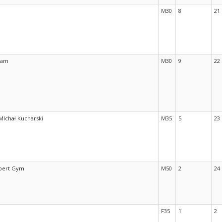
M30
8
21
eam
M30
9
22
MIchał Kucharski
M35
5
23
xpert Gym
M50
2
24
F35
1
2