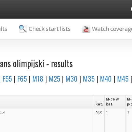
lts
Check start lists
Watch coverag
ans olimpijski - results
|
F55
|
F65
|
M18
|
M25
|
M30
|
M35
|
M40
|
M45
M-ce w
M-
Kat.
kat.
pł
.pl
M30
1
1