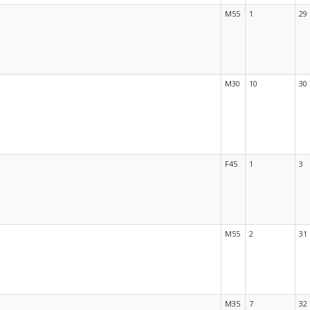
M55
1
29
M30
10
30
F45
1
3
M55
2
31
M35
7
32