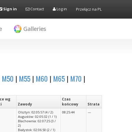
Sign in
Contact
Log in
Przełącz na PL
e
Galleries
|
M50
|
M55
|
M60
|
M65
|
M70
|
ce wg
Czas
ci
Zawody
końcowy
Strata
Olsztyn: 02:05:57 (4 / 2)
08:25:44
—
Augustów: 02:05:32 (1 / 1)
Blachownia: 02:07:25 (3 /
2)
Białystok: 02:06:50 (2 / 1)