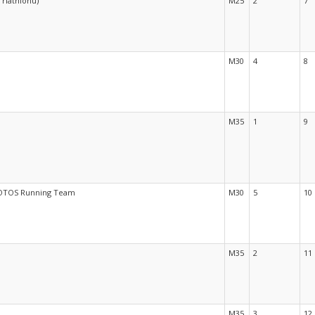
riathlonu)
M25
2
7
M30
4
8
M35
1
9
LOTOS Running Team
M30
5
10
M35
2
11
M35
3
12