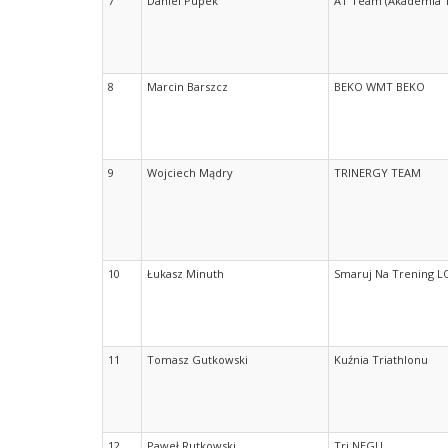
7
Daniel Pupek
AT Team (Akademia T
8
Marcin Barszcz
BEKO WMT BEKO
9
Wojciech Mądry
TRINERGY TEAM
10
Łukasz Minuth
Smaruj Na Trening 
11
Tomasz Gutkowski
Kuźnia Triathlonu
12
Paweł Rutkowski
Tri NEGU