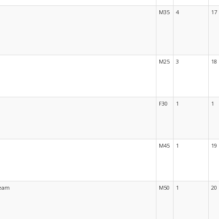
M35
4
17
M25
3
18
F30
1
1
M45
1
19
team
M50
1
20