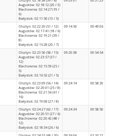
Olsztyn: 02:18:38 (39 / 6)
09:03:07
00:37:23
Augustów: 02:18:12 (20 / 3)
Blachownia: 02:14:27 (19 /
6)
Białystok: 02:11:50 (13 / 5)
Olsztyn: 02:22:20 (51 / 12)
09:14:50
00:49:06
Augustów: 02:17:41 (18 / 6)
Blachownia: 02:19:21 (39 /
8)
Białystok: 02:15:28 (20 / 7)
Olsztyn: 02:23:50 (58 / 15)
09:20:38
00:54:54
Augustów: 02:23:57 (37 /
12)
Blachownia: 02:15:59 (25 /
5)
Białystok: 02:16:52 (21 / 5)
Olsztyn: 02:23:09 (56 / 14)
09:24:14
00:58:30
Augustów: 02:20:01 (25 / 8)
Blachownia: 02:21:56 (61 /
16)
Białystok: 02:19:08 (27 / 8)
Olsztyn: 02:24:27 (62 / 17)
09:24:34
00:58:50
Augustów: 02:20:51 (27 / 6)
Blachownia: 02:20:42 (48 /
12)
Białystok: 02:18:34 (26 / 6)
Olsztyn: 02:24:52 (68 / 20)
09:36:06
01:10:22