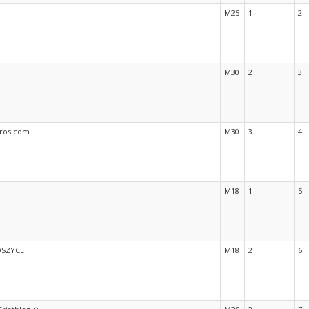
M25
1
2
M30
2
3
ros.com
M30
3
4
M18
1
5
OSZYCE
M18
2
6