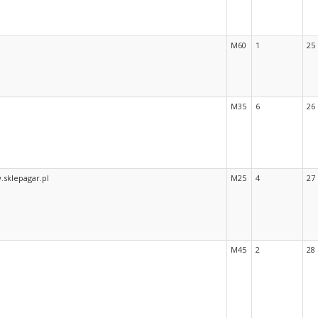
M60
1
25
M35
6
26
.sklepagar.pl
M25
4
27
M45
2
28