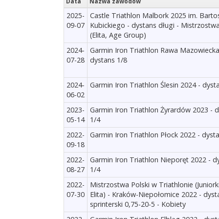
Data
Nazwa zawodów
2025-
Castle Triathlon Malbork 2025 im. Barto
09-07
Kubickiego - dystans długi - Mistrzostwa
(Elita, Age Group)
2024-
Garmin Iron Triathlon Rawa Mazowiecka
07-28
dystans 1/8
2024-
Garmin Iron Triathlon Ślesin 2024 - dyst
06-02
2023-
Garmin Iron Triathlon Żyrardów 2023 - 
05-14
1/4
2022-
Garmin Iron Triathlon Płock 2022 - dyst
09-18
2022-
Garmin Iron Triathlon Nieporęt 2022 - d
08-27
1/4
2022-
Mistrzostwa Polski w Triathlonie (Juniork
07-30
Elita) - Kraków-Niepołomice 2022 - dyst
sprinterski 0,75-20-5 - Kobiety