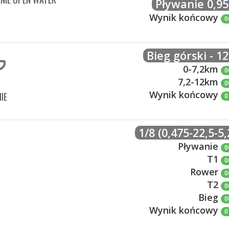
Pływanie 0,9
Wynik końcowy
0
Bieg górski - 1
0-7,2km
0
7,2-12km
0
Wynik końcowy
IE
0
1/8 (0,475-22,5-5,
Pływanie
0
T1
0
Rower
0
T2
0
Bieg
0
Wynik końcowy
0