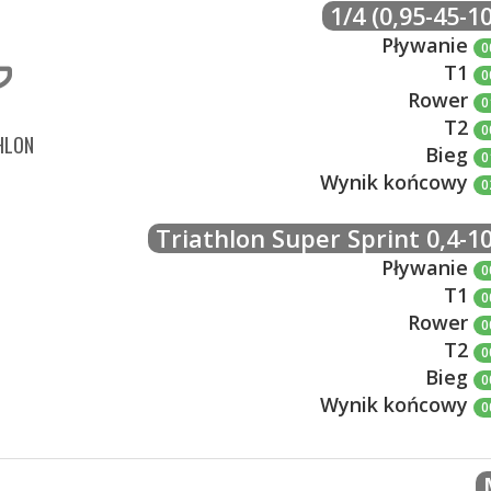
1/4 (0,95-45-10
Pływanie
0
T1
0
Rower
0
T2
0
HLON
Bieg
0
Wynik końcowy
0
Triathlon Super Sprint 0,4-10
Pływanie
0
T1
0
Rower
0
T2
0
Bieg
0
Wynik końcowy
0