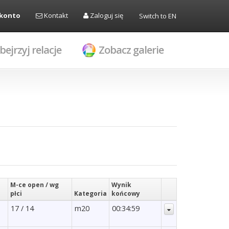
 konto
Kontakt
Zaloguj się
Switch to EN
bejrzyj relacje
Zobacz galerie
M-ce open / wg
Wynik
płci
Kategoria
końcowy
17 / 14
m20
00:34:59