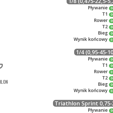
1/8 (0,475-22,5-5,
Pływanie
0
T1
0
Rower
0
T2
0
Bieg
0
Wynik końcowy
0
1/4 (0,95-45-10
Pływanie
0
T1
0
Rower
0
T2
0
HLON
Bieg
0
Wynik końcowy
0
Triathlon Sprint 0,75-
Pływanie
0