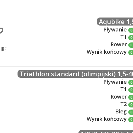
Aqubike 1,
Pływanie
0
T1
0
Rower
0
IKE
Wynik końcowy
0
Triathlon standard (olimpijski) 1,5-4
Pływanie
0
T1
0
Rower
0
T2
0
Bieg
0
Wynik końcowy
0