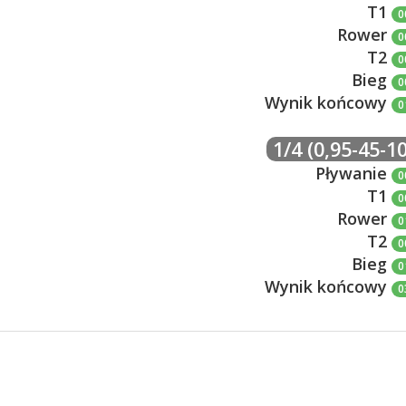
T1
0
Rower
0
T2
0
Bieg
0
Wynik końcowy
0
1/4 (0,95-45-10
Pływanie
0
T1
0
Rower
0
T2
0
Bieg
0
Wynik końcowy
0