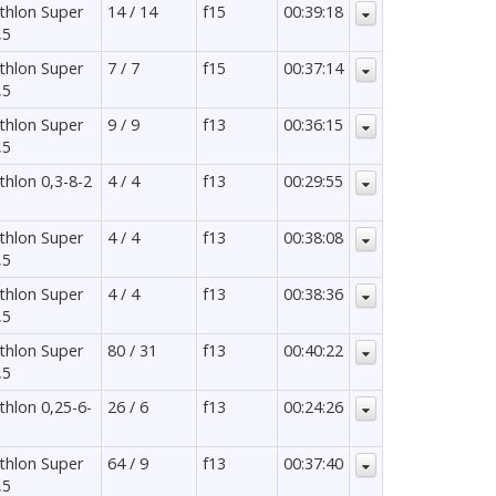
athlon Super
14 / 14
f15
00:39:18
,5
athlon Super
7 / 7
f15
00:37:14
,5
athlon Super
9 / 9
f13
00:36:15
,5
athlon 0,3-8-2
4 / 4
f13
00:29:55
athlon Super
4 / 4
f13
00:38:08
,5
athlon Super
4 / 4
f13
00:38:36
,5
athlon Super
80 / 31
f13
00:40:22
,5
athlon 0,25-6-
26 / 6
f13
00:24:26
athlon Super
64 / 9
f13
00:37:40
,5