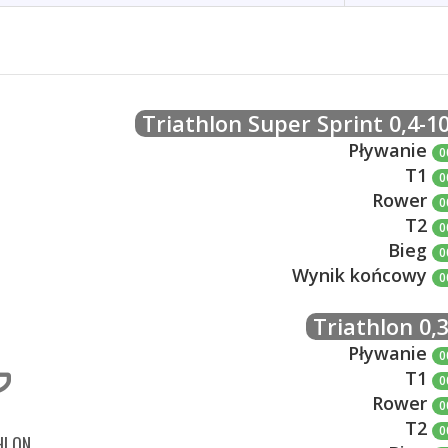
Triathlon Super Sprint 0,4-10
Pływanie
0
T1
0
Rower
0
T2
0
Bieg
0
Wynik końcowy
0
Triathlon 0,3
Pływanie
0
T1
0
Rower
0
T2
0
HLON