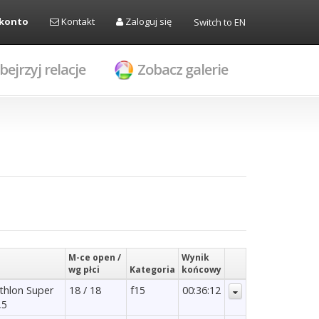
 konto
Kontakt
Zaloguj się
Switch to EN
bejrzyj relacje
Zobacz galerie
M-ce open /
Wynik
wg płci
Kategoria
końcowy
athlon Super
18 / 18
f15
00:36:12
,5