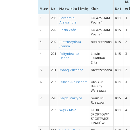
M‑
M‑ce
Nr
Nazwisko i imię
Klub
Kat.
w 
1
218
Ferchmin
KU AZS UAM
K18
1
Aleksandra
Poznań
2
220
Rosin Zofia
KU AZS UAM
K15
1
Poznań
3
210
Pietruszyńska
niezrzeszona
K15
2
Joanna
4
221
Foltyniewicz
Litwin
K15
3
Hanna
Triathlon
Elite
5
231
Madej Zuzanna
Niezrzeszona
K18
2
6
215
Duban Aleksandra
UKS G-8
K18
3
Bielany
Warszawa
7
228
Gajda Martyna
SwimTri
K15
4
Rzeszow
8
213
Wąsik Maja
KLUB
K18
4
SPORTOWY
SPORTWISE
KRAKÓW