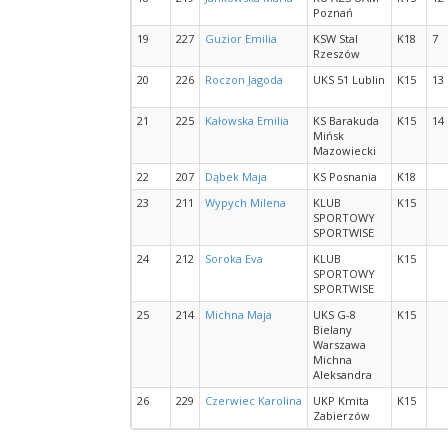
Poznań
19
227
Guzior Emilia
KSW Stal
K18
7
Rzeszów
20
226
Roczon Jagoda
UKS 51 Lublin
K15
13
21
225
Kałowska Emilia
KS Barakuda
K15
14
Mińsk
Mazowiecki
22
207
Dąbek Maja
KS Posnania
K18
23
211
Wypych Milena
KLUB
K15
SPORTOWY
SPORTWISE
24
212
Soroka Eva
KLUB
K15
SPORTOWY
SPORTWISE
25
214
Michna Maja
UKS G-8
K15
Bielany
Warszawa
Michna
Aleksandra
26
229
Czerwiec Karolina
UKP Kmita
K15
Zabierzów