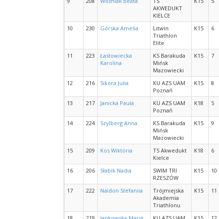
9
208
Woźniak Beata
TS
K15
5
AKWEDUKT
KIELCE
10
230
Górska Amelia
Litwin
K15
6
Triathlon
Elite
11
223
Łastowiecka
KS Barakuda
K15
7
Karolina
Mińsk
Mazowiecki
12
216
Sikora Julia
KU AZS UAM
K15
8
Poznań
13
217
Janicka Paula
KU AZS UAM
K18
5
Poznań
14
224
Szylberg Anna
KS Barakuda
K15
9
Mińsk
Mazowiecki
15
209
Kos Wiktoria
TS Akwedukt
K18
6
Kielce
16
206
Słabik Nadia
SWIM TRI
K15
10
RZESZÓW
17
222
Naidon Stefaniia
Trójmiejska
K15
11
Akademia
Triathlonu
18
219
Jankowska Maria
KU AZS UAM
K15
12