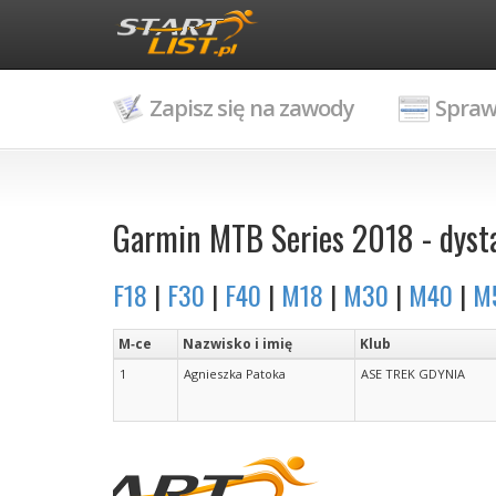
Zapisz się na zawody
Spraw
Garmin MTB Series 2018 - dystan
F18
|
F30
|
F40
|
M18
|
M30
|
M40
|
M
M‑ce
Nazwisko i imię
Klub
1
Agnieszka Patoka
ASE TREK GDYNIA