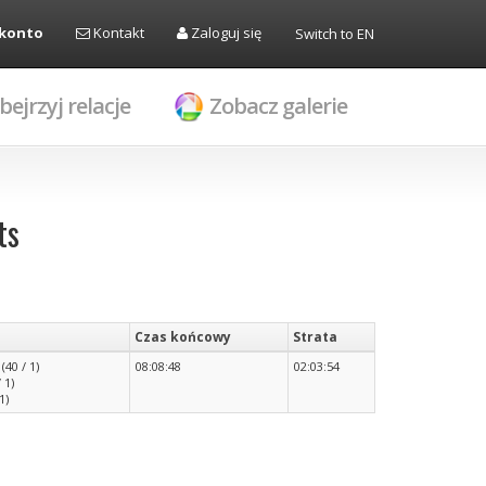
 konto
Kontakt
Zaloguj się
Switch to EN
bejrzyj relacje
Zobacz galerie
ts
Czas końcowy
Strata
40 / 1)
08:08:48
02:03:54
 1)
1)