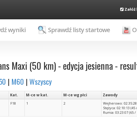
Załóż
dź wyniki
Sprawdź listy startowe
O
s Maxi (50 km) - edycja jesienna - resul
50
|
M60
|
Wszyscy
Kat.
M-ce w kat.
M-ce wg płci
Zawody
F18
1
2
Wejherowo: 02:35:28 (
Stężyca: 02:10:13 (45 /
Rumia: 03:23:07 (65 / 