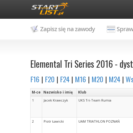
Zapisz się na zawody
Spraw
Elemental Tri Series 2016 - dyst
F16
|
F20
|
F24
|
M16
|
M20
|
M24
|
Ws
M‑ce
Nazwisko i imię
Klub
1
Jacek Krawczyk
UKS Tri-Team Rumia
2
Piotr Ławicki
UAM TRIATHLON POZNAŃ