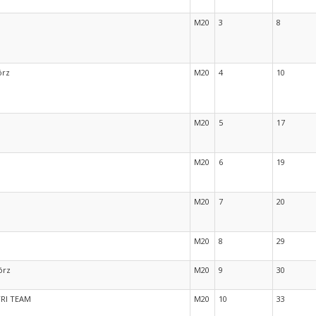
M20
3
8
órz
M20
4
10
M20
5
17
M20
6
19
M20
7
20
M20
8
29
órz
M20
9
30
RI TEAM
M20
10
33