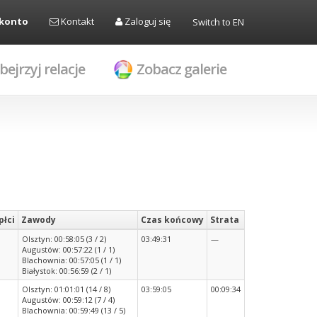
 konto
Kontakt
Zaloguj się
Switch to EN
bejrzyj relacje
Zobacz galerie
płci
Zawody
Czas końcowy
Strata
Olsztyn: 00:58:05 (3 / 2)
03:49:31
—
Augustów: 00:57:22 (1 / 1)
Blachownia: 00:57:05 (1 / 1)
Białystok: 00:56:59 (2 / 1)
Olsztyn: 01:01:01 (14 / 8)
03:59:05
00:09:34
Augustów: 00:59:12 (7 / 4)
Blachownia: 00:59:49 (13 / 5)